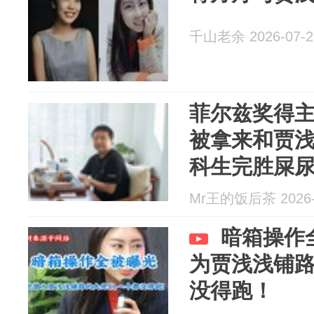
千山老余 2026-07-2
菲尔兹奖得
被拿来和贾
科生完胜屎
Mr王的饭后茶 2026-
暗箱操作
为贾浅浅铺
没得跑！