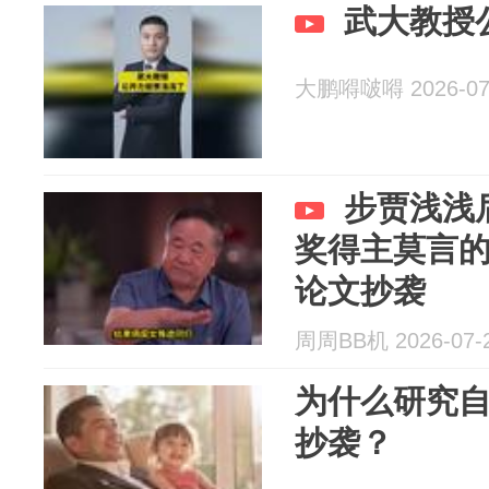
武大教授
大鹏嘚啵嘚 2026-07
步贾浅浅
奖得主莫言
论文抄袭
周周BB机 2026-07-
为什么研究
抄袭？