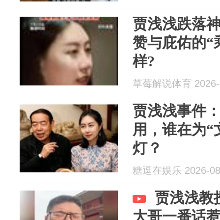
贾浅浅跌落
赞与庇佑的“
样?
草莓解说体育 2026-0
贾浅浅事件
用，谁在为“
灯？
糖逗在娱乐 2026-08
贾浅浅教
大哥一番话