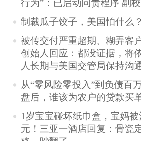
行为”：已启动问责程序 副
制裁瓜子饺子，美国怕什么
被传交付严重超期、糊弄客
创始人回应：都没证据，将依
人长期与美国交管局保持沟通
从“零风险零投入”到负债百
盘后，谁该为农户的贷款买
1岁宝宝碰坏纸巾盒，宝妈被酒
元！三亚一酒店回复：骨瓷