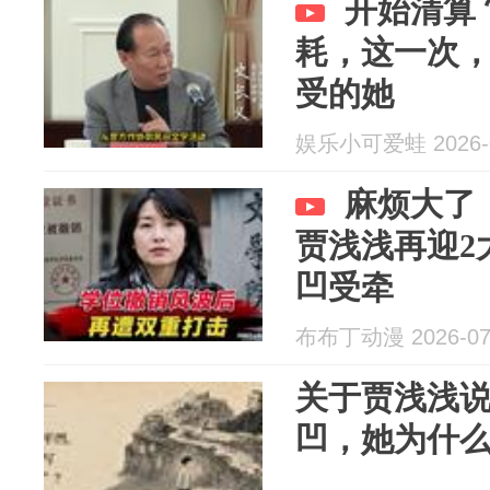
开始清算
耗，这一次
受的她
娱乐小可爱蛙 2026-0
麻烦大了
贾浅浅再迎2
凹受牵
布布丁动漫 2026-07
关于贾浅浅
凹，她为什么