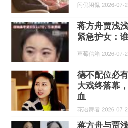
闲侃闲侃 2026-07-2
蒋方舟贾浅
紧急护女：
草莓信箱 2026-07-2
德不配位必
大戏终落幕
血
花语舞者 2026-07-2
蒋方舟与贾