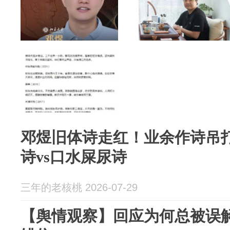
邓煜旧体诗走红！业余作诗吊
诗vs口水屎尿诗
三年的老核桃 2026-07-29
【舆情观察】回应为何总被误