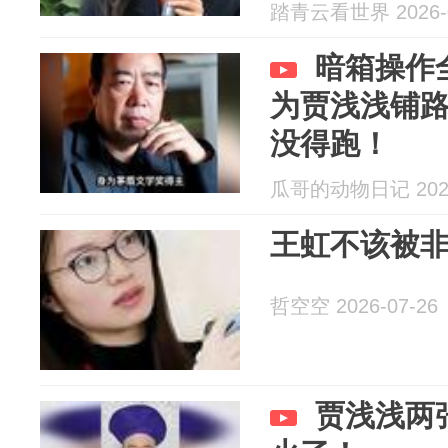
踏青云看世界 2026-0
暗箱操作
为贾浅浅铺
没得跑！
瓜哥的动物日记 2026
王虹不该被
哲空空 2026-07-26
贾浅浅两