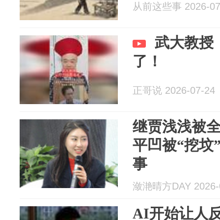
从前这些事 2026-07
武大教授
了！
正哥说 2026-07-24
继贾浅浅被
平凹被“挖坟
事
潋滟晴方DAY 2026-0
AI开始让人