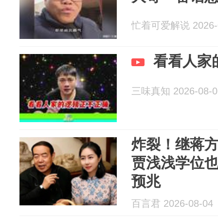
忙着可爱解说 2026-0
看看人家
三味真知 2026-08-0
炸裂！继蒋
贾浅浅学位
预兆
百言君 2026-08-04