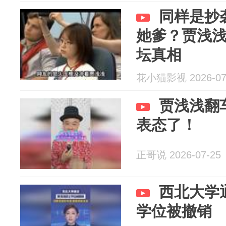
同样是抄
她爹？贾浅
坛真相
花小猫影视 2026-07
贾浅浅翻
表态了！
正哥说 2026-07-25
西北大学
学位被撤销