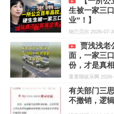
【一所公
生被一家三口
业”！】
纳兰贝尔 2026-07-3
贾浅浅老
面，一家三
份，才是真
童童聊娱乐啊 2026-0
有关部门三
不撤销，逻