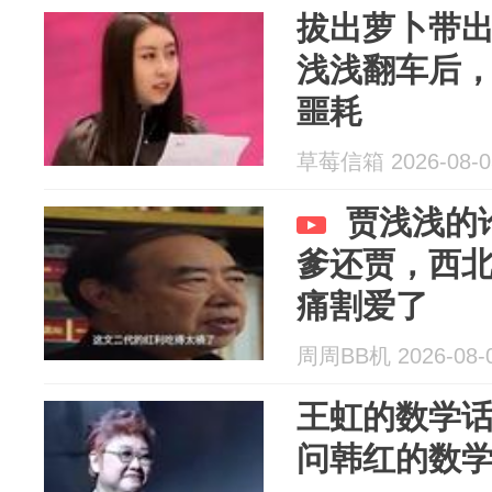
拔出萝卜带
浅浅翻车后
噩耗
草莓信箱 2026-08-0
贾浅浅的
爹还贾，西
痛割爱了
周周BB机 2026-08-
王虹的数学
问韩红的数