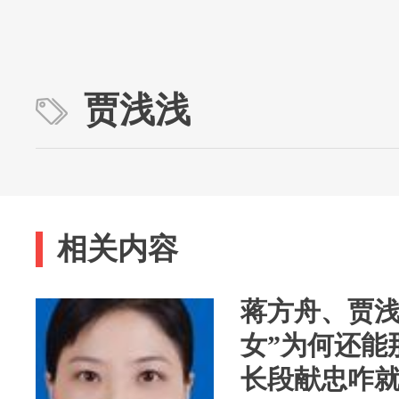
贾浅浅
相关内容
蒋方舟、贾浅
女”为何还能
长段献忠咋