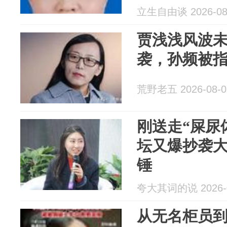
大“抄抄作业
立生自由谈 2026-08
贾浅浅风波
袭，孙频被
荒野老五 2026-08-0
刚送走“屎尿
坛又爆抄袭
锤
夸大其词的说 2026-0
从无名柜员