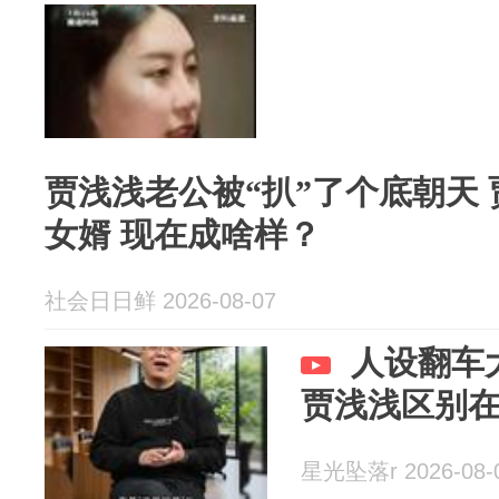
贾浅浅老公被“扒”了个底朝天
女婿 现在成啥样？
社会日日鲜 2026-08-07
人设翻车
贾浅浅区别
星光坠落r 2026-08-