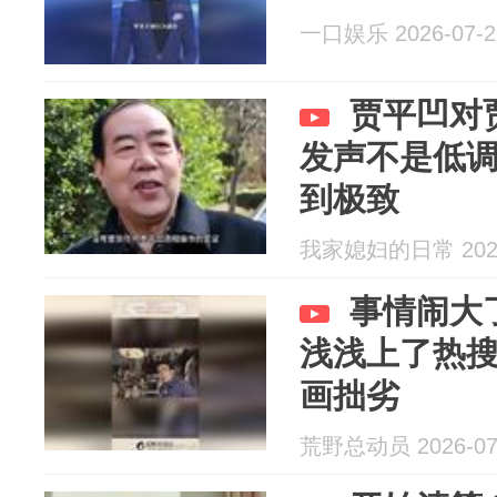
一口娱乐 2026-07-2
贾平凹对
发声不是低
到极致
我家媳妇的日常 2026
事情闹大
浅浅上了热
画拙劣
荒野总动员 2026-07