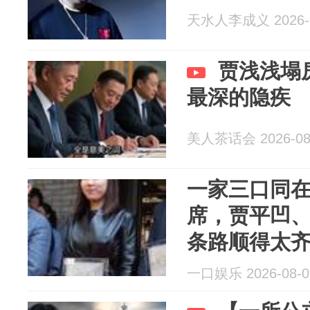
天水人李成义 2026-0
贾浅浅塌
最深的隐疾
美人茶话会 2026-08
一家三口同
席，贾平凹
条路顺得太
一口娱乐 2026-08-0