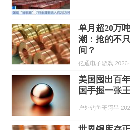
单月超20万
潮：抢的不
间？
亿通电子游戏 2026-0
美国囤出百
国手握一张
户外钓鱼哥阿旱 2026
世界铜库存正