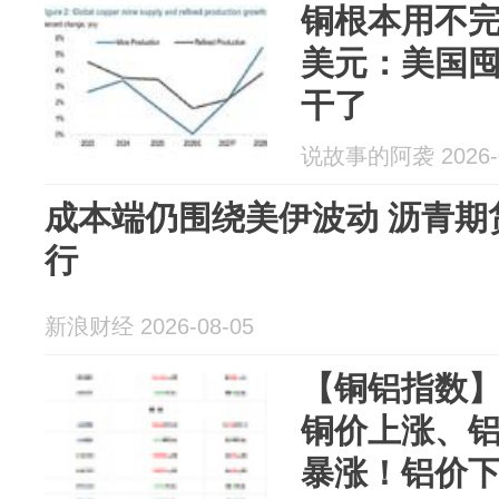
铜根本用不完
美元：美国
干了
说故事的阿袭 2026-0
成本端仍围绕美伊波动 沥青期
行
新浪财经 2026-08-05
【铜铝指数】
铜价上涨、铝
暴涨！铝价