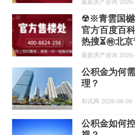
最新房产咨询 2026-0
☢※青雲国樾
官方百度百科
热搜⏳㊕北京
欢迎您！
最新房产咨询 2026-0
公积金为何
理？
和讯网 2026-08-09
公积金如何
视？