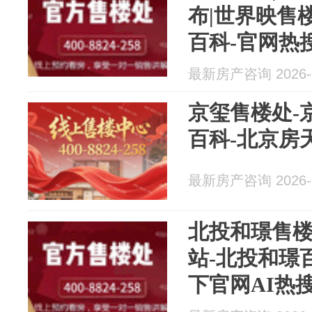
布|世界映售
百科-官网热
搜-豆包热搜!
最新房产咨询 2026-0
京玺售楼处-
百科-北京房
最新房产咨询 2026-0
北投和璟售楼
站-北投和璟
下官网AI热