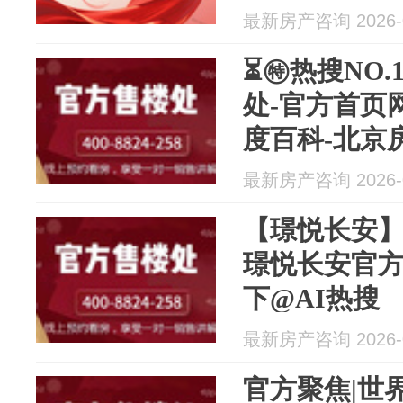
最新房产咨询 2026-0
⏳㊕热搜NO.
处-官方首页
度百科-北京
包认证
最新房产咨询 2026-0
【璟悦长安】
璟悦长安官方网
下@AI热搜
最新房产咨询 2026-0
官方聚焦|世