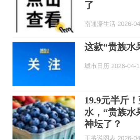
了
南通濠生活 2026-04
这款“贵族水
城市日历 2026-04-1
19.9元半斤
水，“贵族水
神坛了？
王爷说图表 2026-04