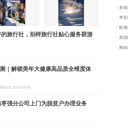
多地
李亚鹏含泪感谢“
欧洲
好的旅行社，别样旅行社贴心服务获游
美国
抢劫刺死
测｜解锁美年大健康高品质全维度体
合肥 2026-08-06
信枣强分公司上门为脱贫户办理业务