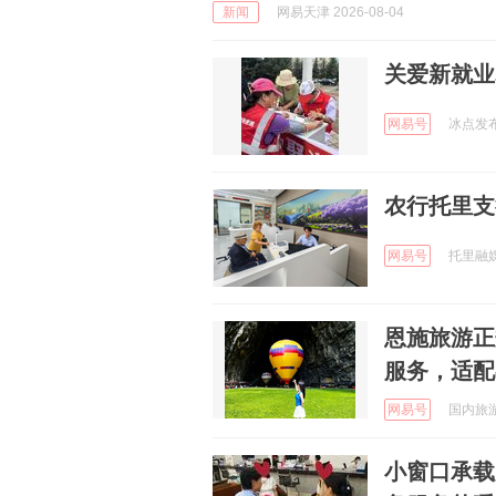
新闻
网易天津 2026-08-04
关爱新就业
网易号
冰点发布 
农行托里支
网易号
托里融媒 
恩施旅游正
服务，适配
网易号
国内旅游攻
小窗口承载