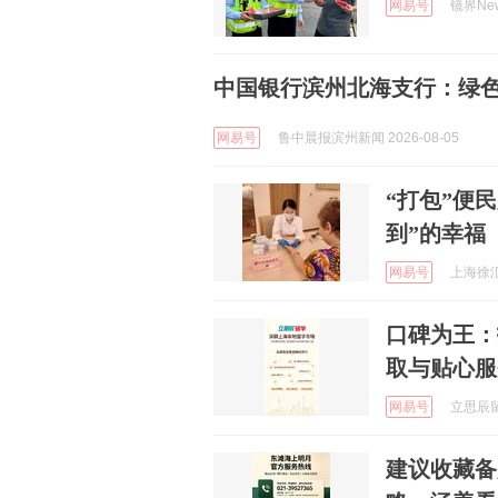
网易号
镜界New
中国银行滨州北海支行：绿色
网易号
鲁中晨报滨州新闻 2026-08-05
“打包”便
到”的幸福
网易号
上海徐汇 
口碑为王：
取与贴心服
网易号
立思辰留学
建议收藏备