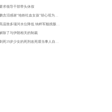
要求领导干部带头休假
地铁吐血女孩”胡心瑶为嫣然天使捐99999元：这份捐赠太沉重，尊重其捐赠意愿，个人向胡心瑶和她的病友之家各捐赠99999元
高温致多瑙河水位降低 纳粹军舰残骸重见天日
解除了与伊朗相关的制裁
19岁少女的死刑改死缓当事人自述：出狱11年间始终刻意躲避被害人家属