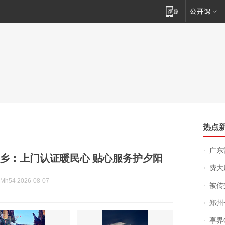
热点
广东雷州
乡：上门认证暖民心 贴心服务护夕阳
费大厨
h54 2026-08-07
被传交付严重超
郑州一汉堡店
享界