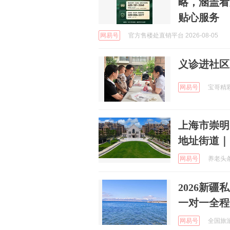
略，涵盖看
贴心服务
网易号
官方售楼处直销平台 2026-08-05
义诊进社区
网易号
宝哥精彩赛
上海市崇明
地址街道｜
网易号
养老头条 
2026新
一对一全程
网易号
全国旅游资