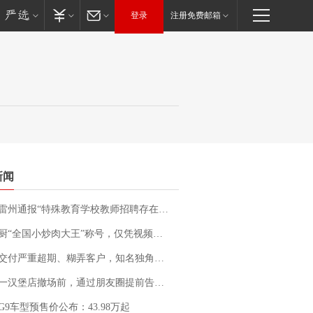
登录
注册免费邮箱
新闻
通报“特殊教育学校教师招聘存在违规行为”：已启动问责程序 副校长被停职
“全国小炒肉大王”称号，仅凭视频评出？中国烹饪协会回应
期、糊弄客户，知名独角兽车企创始人回应：都没证据，将依法采取措施，“本人长期与美国交管局保持沟通，对方表示肯定”
撤场前，通过朋友圈提前告知逐一退费，有顾客仅剩1元也全被退回，分文不少；顾客：言而有信，让人感动
G9车型预售价公布：43.98万起