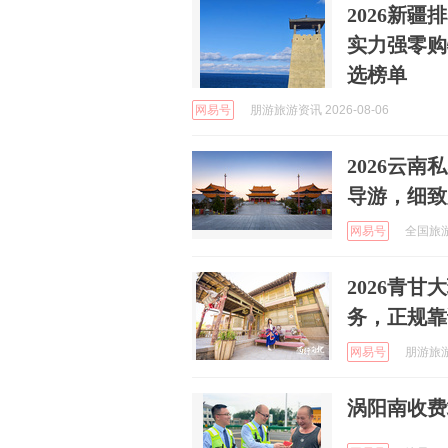
2026新
实力强零购
选榜单
网易号
朋游旅游资讯 2026-08-06
2026云
导游，细致
网易号
全国旅游资
2026青
务，正规靠
网易号
朋游旅游资
涡阳南收费