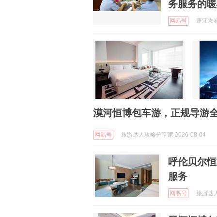
务服务的暖
网易号
蓬江发布 
漠河恒博包车游，正规导游
网易号
旅游达人攻略分享家 2026-08-04
呼伦贝尔恒
服务
网易号
旅游达人