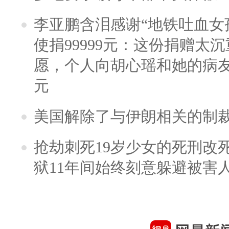
李亚鹏含泪感谢“地铁吐血女
使捐99999元：这份捐赠太
愿，个人向胡心瑶和她的病友之
元
美国解除了与伊朗相关的制
抢劫刺死19岁少女的死刑改
狱11年间始终刻意躲避被害