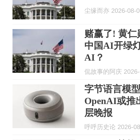
尘缘而亦 2026-08-0
赌赢了! 黄仁
中国AI开绿
AI？
侃故事的阿庆 2026-0
字节语言模
OpenAI或
层晚报
呼呼历史论 2026-08