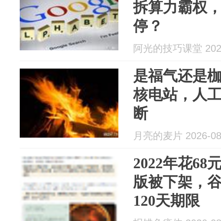
拆算力霸权，
停？
阿光的技巧课堂 2026
是福气还是
核电站，人
断
月亮的麦片 2026-08
2022年花6
版被下架，
120天期限