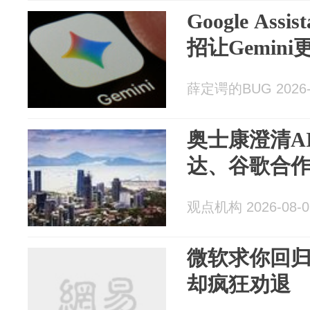
Google As
招让Gemin
薛定谔的BUG 2026-
奥士康澄清A
达、谷歌合
观点机构 2026-08-0
微软求你回
却疯狂劝退