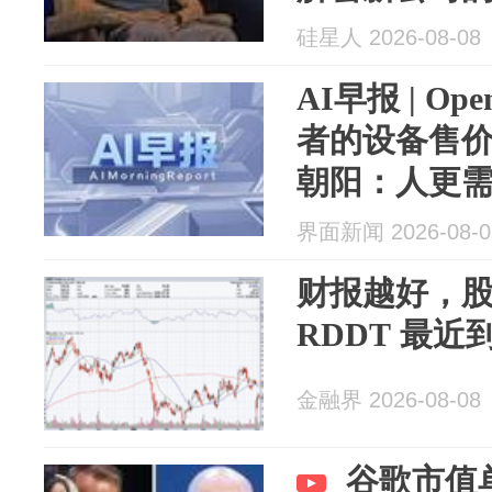
硅星人 2026-08-08
AI早报 | O
者的设备售价
朝阳：人更需
内容产生了
界面新闻 2026-08-0
财报越好，
RDDT 最
金融界 2026-08-08
谷歌市值单