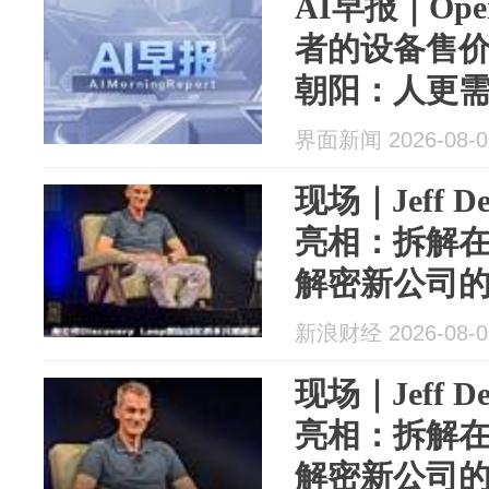
AI早报｜Op
者的设备售价
朝阳：人更需
内容产生了
界面新闻 2026-08-0
现场｜Jeff D
亮相：拆解在G
解密新公司
新浪财经 2026-08-0
现场｜Jeff D
亮相：拆解在G
解密新公司