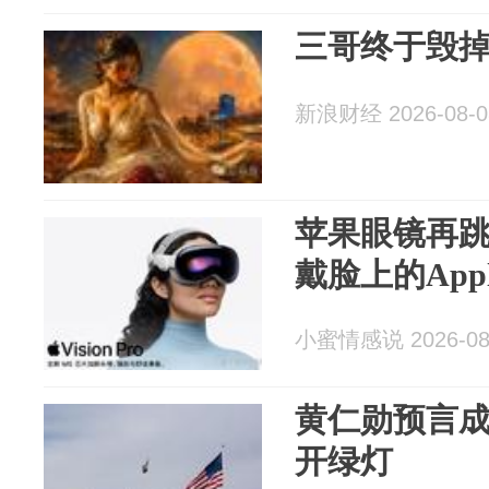
三哥终于毁
新浪财经 2026-08-0
苹果眼镜再跳
戴脸上的Appl
小蜜情感说 2026-08
黄仁勋预言成
开绿灯