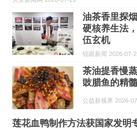
油茶香里探
硬核养生法
伍玄机
锐眼新闻 2026-07-2
茶油提香慢
豉腊鱼的精
公益新视界 2026-07
莲花血鸭制作方法获国家发明