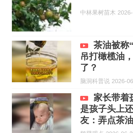
中林果树苗木 2026-0
茶油被称
吊打橄榄油
了？
脑洞科普说 2026-06
家长带着
是孩子头上
友：弄点茶
时软化