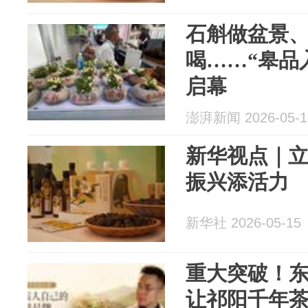
石斛做盆景
喝……“皋品
启幕
澎湃新闻 2026-05-1
新华视点｜立
振兴添活力
新华社 2026-05-15
重大突破！
让祁阳千年