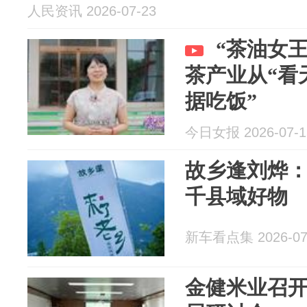
人民资讯 2026-07-23
“茶油女
茶产业从“看
据吃饭”
今日女报 2026-07-1
故乡逢刘烨
千县域好物
新车看点集 2026-07
金健米业召