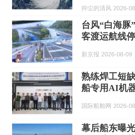
抑尘的清风 2026-08
台风“白海豚
客渡运航线
新京报 2026-08-09
熟练焊工短
船专用AI机
国际船舶网 2026-08
幕后船东曝