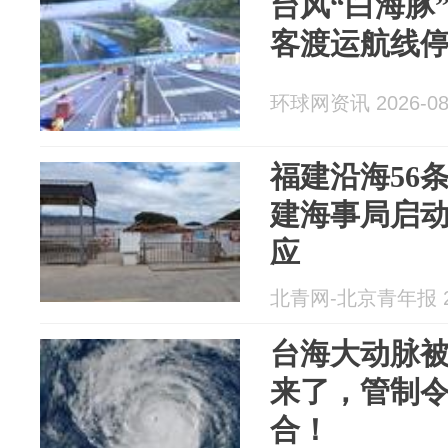
台风“白海豚
客渡运航线
环球网资讯 2026-08
福建沿海56
建海事局启
应
北青网-北京青年报 20
台海大动脉
来了，管制
合！