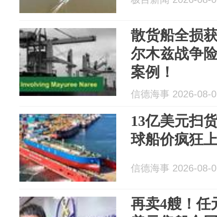
散货船全损获
尔木兹战争
案例！
信德海事 2026-08-0
13亿美元扫货
球船价疯狂
信德海事 2026-08-0
再卖4艘！任