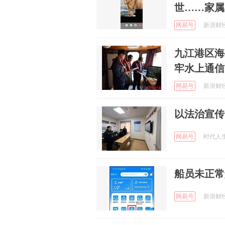
世……家属
网易号
新浪财经 
九江港区海
牢水上通信
网易号
新浪财经 
以法治宣传
网易号
时代人生 
船员未正常
网易号
新浪财经 