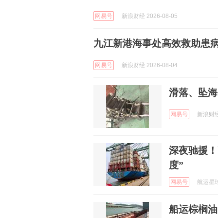
网易号
新浪财经 2026-08-05
九江新港海事处高效救助患病
网易号
新浪财经 2026-08-04
滑落、坠海
网易号
新浪财经 
深夜驰援！
度”
网易号
航运星球t
船运棕榈油