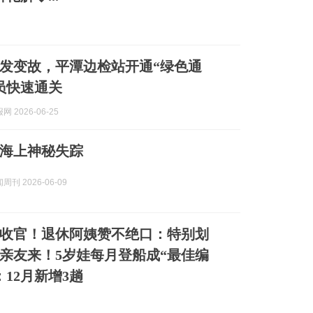
发变故，平潭边检站开通“绿色通
员快速通关
 2026-06-25
，海上神秘失踪
刊 2026-06-09
满收官！退休阿姨赞不绝口：特别划
亲友来！5岁娃每月登船成“最佳编
：12月新增3趟