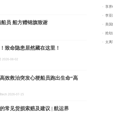
享界
李亚鹏含泪感谢“
船员 船方赠锦旗致谢
美国
抢劫刺死
太离谱！
！致命隐患居然藏在这里！
2026-08-02
高效救治突发心梗船员跑出生命“高
ech 2026-07-15
的常见货损索赔及建议 | 航运界