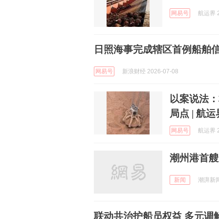
网易号
航运界 2
日照海事完成辖区首例船舶
网易号
新浪财经 2026-07-08
以案说法：
局点 | 航运
网易号
航运界 2
潮州港首艘
新闻
潮湃新闻 
联动共治护船员权益 多元调解化