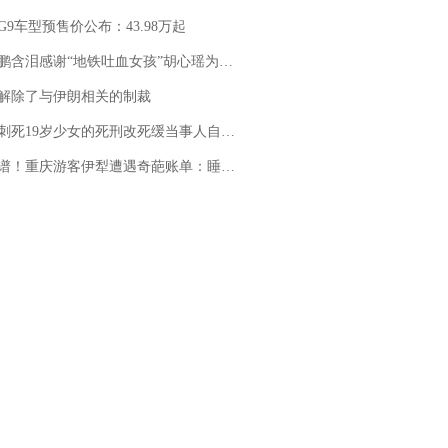
G9车型预售价公布：43.98万起
地铁吐血女孩”胡心瑶为嫣然天使捐99999元：这份捐赠太沉重，尊重其捐赠意愿，个人向胡心瑶和她的病友之家各捐赠99999元
解除了与伊朗相关的制裁
19岁少女的死刑改死缓当事人自述：出狱11年间始终刻意躲避被害人家属
重庆游客伊犁遭遇奇葩账单：睡自己车里，被酒店收了150元“住宿费”