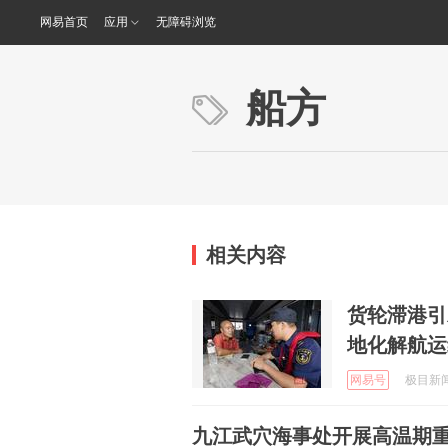
网易首页
应用
无障碍浏览
船方
相关内容
货轮滞港引
地化解航运
网易号
极目新闻 
九江武穴海事处开展高温期重点