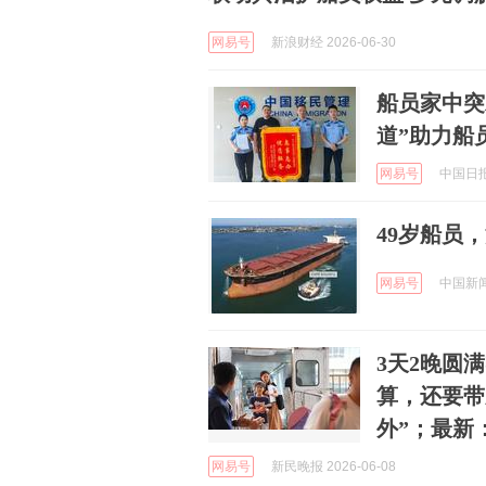
网易号
新浪财经 2026-06-30
船员家中突
道”助力船
网易号
中国日报网
49岁船员
网易号
中国新闻周
3天2晚圆
算，还要带
外”；最新
网易号
新民晚报 2026-06-08