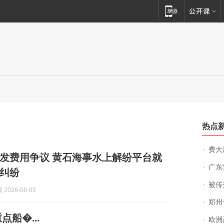
热点
费大厨
发费用争议 黄石海事水上解纷平台就
广东雷州
纠纷
被传交付严重超
2026-08-05
郑州一汉堡店
船�...
欧洲