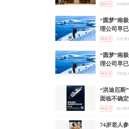
网易号
闪电新闻 
“圆梦”南
理公司早已
网易号
近史博览 
“圆梦”南
理公司早已
网易号
军闻新大门
“洪迪厄斯
面临不确定
网易号
南方都市报
74岁老人