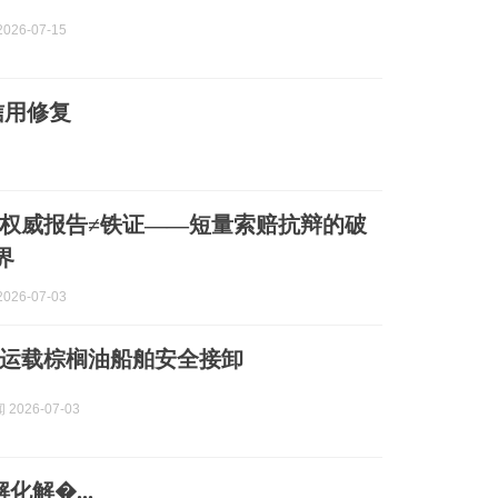
026-07-15
信用修复
权威报告≠铁证——短量索赔抗辩的破
界
026-07-03
运载棕榈油船舶安全接卸
2026-07-03
解�...