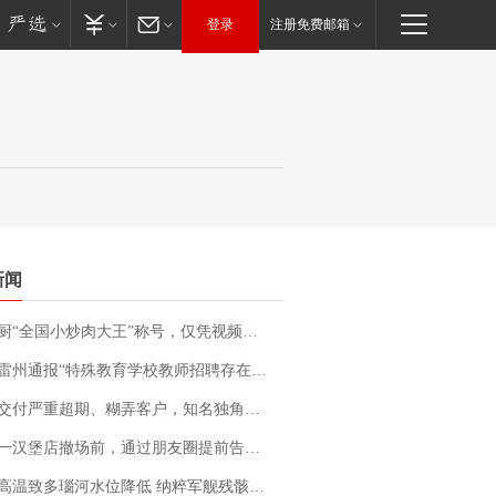
登录
注册免费邮箱
新闻
“全国小炒肉大王”称号，仅凭视频评出？中国烹饪协会回应
通报“特殊教育学校教师招聘存在违规行为”：已启动问责程序 副校长被停职
期、糊弄客户，知名独角兽车企创始人回应：都没证据，将依法采取措施，“本人长期与美国交管局保持沟通，对方表示肯定”
撤场前，通过朋友圈提前告知逐一退费，有顾客仅剩1元也全被退回，分文不少；顾客：言而有信，让人感动
高温致多瑙河水位降低 纳粹军舰残骸重见天日