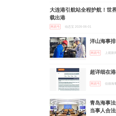
大连港引航站全程护航！世界
载出港
网易号
动态宝 2026-06-01
洋山海事排
网易号
上观新闻 
超详细在港
网易号
信德海事 
青岛海事法
当事人合法