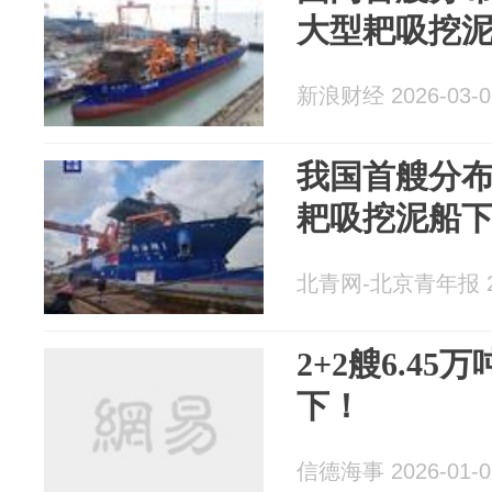
大型耙吸挖
新浪财经 2026-03-0
我国首艘分
耙吸挖泥船
北青网-北京青年报 20
2+2艘6.4
下！
信德海事 2026-01-0