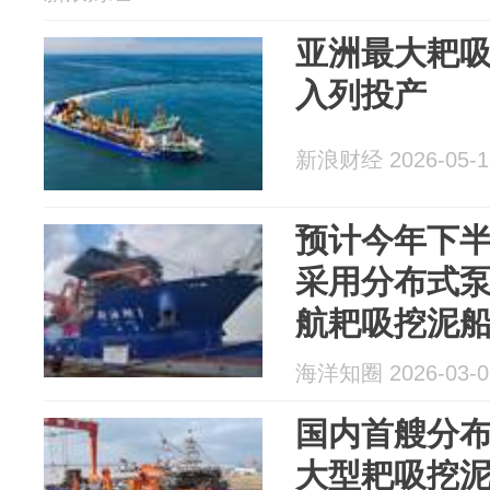
亚洲最大耙吸
入列投产
新浪财经 2026-05-1
预计今年下
采用分布式
航耙吸挖泥
海洋知圈 2026-03-0
国内首艘分
大型耙吸挖