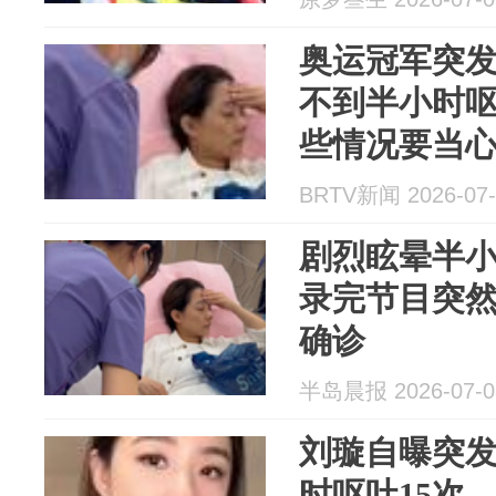
奥运冠军突
不到半小时呕
些情况要当
BRTV新闻 2026-07-
剧烈眩晕半小
录完节目突
确诊
半岛晨报 2026-07-0
刘璇自曝突
时呕吐15次