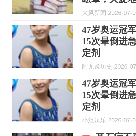
半小时吐了1
大风新闻 2026-07-0
炎
47岁奥运冠
15次晕倒进
定剂
阿尢说历史 2026-07
47岁奥运冠
15次晕倒进
定剂
小俎娱乐 2026-07-0