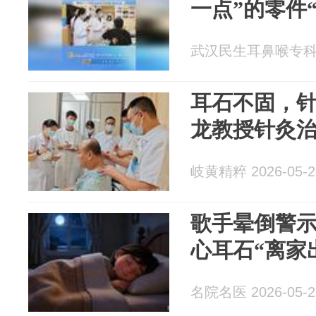
一点”的零件
武汉民生耳鼻喉专科医院
耳石不固，
龙教授针灸
岐黄精粹 2026-05-2
歌手晕倒警
心耳石“离家
名院名医 2026-05-2