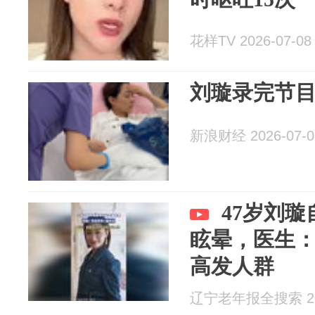
花样TV 2026-07-08
刘璇录完节
新浪财经 2026-07-0
47岁刘
眩晕，医生
高发人群
辽宁老年报全搜索 202