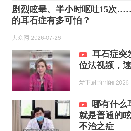
剧烈眩晕、半小时呕吐15次…
的耳石症有多可怕？
大众网 2026-07-26
耳石症突
位法视频，
爱下厨的阿酾 2026-0
哪有什么
就是普通的
不治之症