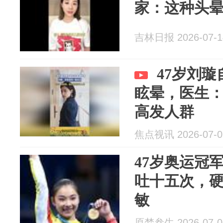
家：这种头
吉林日报 2026-07-1
47岁刘
眩晕，医生
高发人群
焦点视讯 2026-07-0
47岁奥运冠
吐十五次，
敏
原梦叁生 2026-07-0