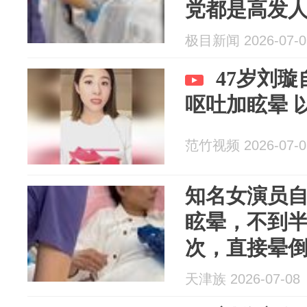
党都是高发
极目新闻 2026-07-0
47岁刘璇
呕吐加眩晕 
范竹视频 2026-07-0
知名女演员
眩晕，不到半
次，直接晕
天津族 2026-07-08