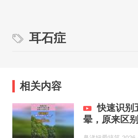
耳石症
相关内容
快速识别
晕，原来区
鼻涕妞爱搞笑 2026-0