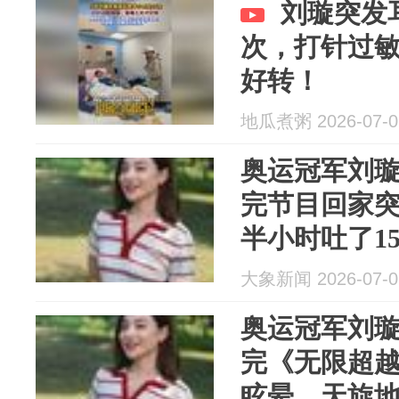
刘璇突发
次，打针过
好转！
地瓜煮粥 2026-07-0
奥运冠军刘
完节目回家
半小时吐了1
大象新闻 2026-07-0
奥运冠军刘
完《无限超
眩晕，天旋