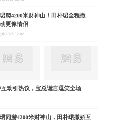
珺爬4200米财神山！田朴珺全程撒
动更像情侣
 2025-12-02
中互动引热议，宝总谎言逗笑全场
珺同游4200米财神山，田朴珺撒娇互