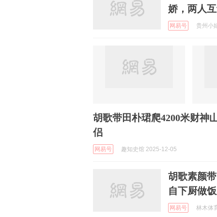
娇，两人互
网易号
贵州小娟 
胡歌带田朴珺爬4200米财
侣
网易号
趣知史馆 2025-12-05
胡歌素颜带
自下厨做饭
网易号
林木体育解