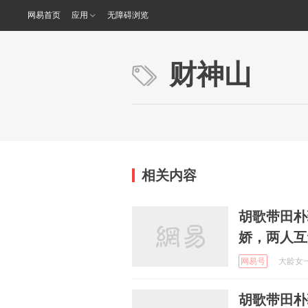
网易首页
应用
无障碍浏览
财神山
相关内容
胡歌带田朴
娇，两人互
网易号
大龄女一晓
胡歌带田朴