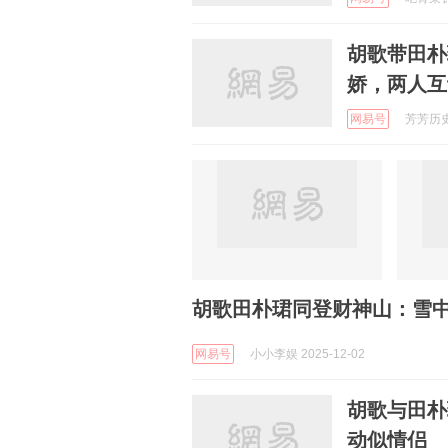
胡歌带田朴
娇，两人互
网易号
芳芳历史烩
胡歌田朴珺同登财神山：雪
网易号
小小李娱 2025-12-02
胡歌与田朴
动似情侣