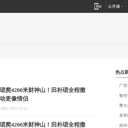
热点
广东雷州
珺爬4200米财神山！田朴珺全程撒
被传交付严重超
动更像情侣
费大厨
彤 2025-12-15
享界
珺爬4200米财神山！田朴珺全程撒
郑州一汉堡店