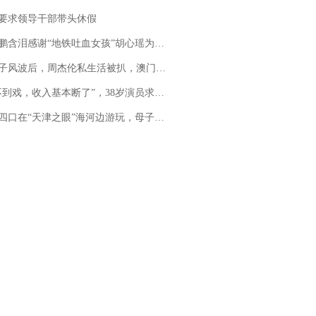
要求领导干部带头休假
地铁吐血女孩”胡心瑶为嫣然天使捐99999元：这份捐赠太沉重，尊重其捐赠意愿，个人向胡心瑶和她的病友之家各捐赠99999元
风波后，周杰伦私生活被扒，澳门输10亿传闻早已经水落石出
，收入基本断了”，38岁演员求职景区NPC：工作量断崖式下跌，留给我试错的时间不多了
四口在“天津之眼”海河边游玩，母子俩不幸溺亡