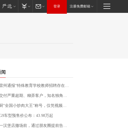
登录
注册免费邮箱
新闻
通报“特殊教育学校教师招聘存在违规行为”：已启动问责程序 副校长被停职
期、糊弄客户，知名独角兽车企创始人回应：都没证据，将依法采取措施，“本人长期与美国交管局保持沟通，对方表示肯定”
“全国小炒肉大王”称号，仅凭视频评出？中国烹饪协会回应
G9车型预售价公布：43.98万起
撤场前，通过朋友圈提前告知逐一退费，有顾客仅剩1元也全被退回，分文不少；顾客：言而有信，让人感动