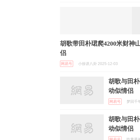
胡歌带田朴珺爬4200米财
侣
网易号
小徐讲八卦 2025-12-03
胡歌与田朴
动似情侣
网易号
梦回千年a
胡歌与田朴
动似情侣
网易号
吃青菜长高