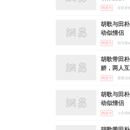
网易号
笙歌君独幽
胡歌与田朴
动似情侣
网易号
陌冷紫a 
胡歌带田朴
娇，两人互
网易号
蔡蔡说史 
胡歌与田朴
动似情侣
网易号
小齐艰难度
胡歌带田朴