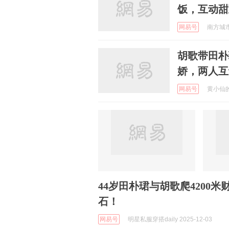
饭，互动甜
网易号
南方城市网
胡歌带田朴
娇，两人互
网易号
黄小仙的搞
44岁田朴珺与胡歌爬4200
石！
网易号
明星私服穿搭daily 2025-12-03