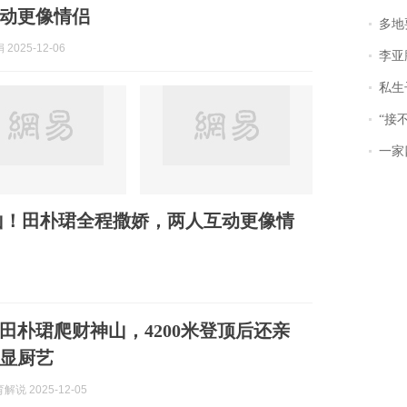
动更像情侣
多地
2025-12-06
李亚鹏含泪感谢“
私生子
“接不到戏
一家
神山！田朴珺全程撒娇，两人互动更像情
田朴珺爬财神山，4200米登顶后还亲
显厨艺
说 2025-12-05