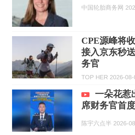
中国轮胎商务网 2026
CPE源峰将收
接入京东秒
务官
TOP HER 2026-08-
一朵花惹
席财务官首
陈宇六点半 2026-08