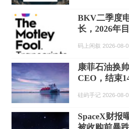
BKV二季度
长，2026
码上闲叙 2026-08-0
康菲石油换
CEO，结束
硅屿手记 2026-08-0
SpaceX财
被收购前暴跌