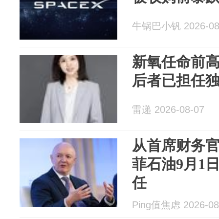
牛锅巴小钒 2026-08
新氧任命前高
后者已担任独
雷递 2026-08-07
从首席财务
菲石油9月1
任
Ping值焦虑 2026-08