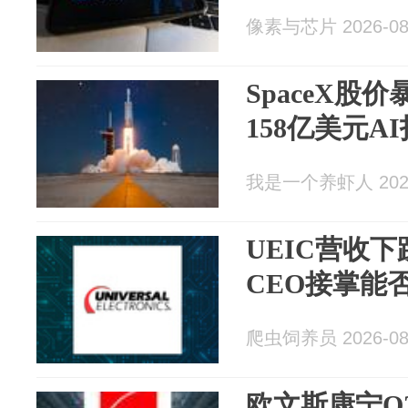
像素与芯片 2026-08
SpaceX股
158亿美元
我是一个养虾人 2026
UEIC营收下
CEO接掌能
爬虫饲养员 2026-08
欧文斯康宁Q2