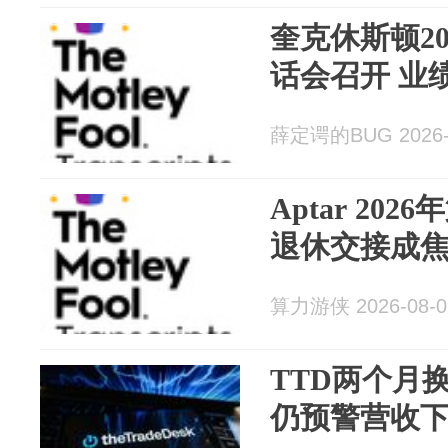
奎克休斯顿2
话会召开 业
薛定谔的BUG 2026-
Aptar 20
退休交接成
算力游侠 2026-08-0
TTD两个月
仍预警营收下