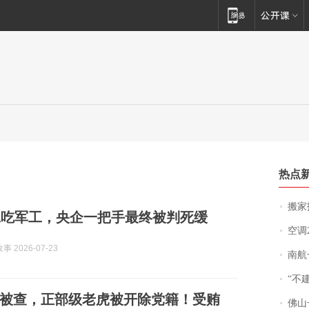
热点
搬家报
工吃军工，央企一把手最终被判死缓
空调
 2026-07-23
南航一航班疑向乘
“不
上被查，正部级老虎被开除党籍！受贿
佛山一中学