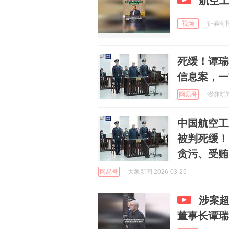
航空
视频
证券时报 
死缓！谭瑞
信息案，一
网易号
澎湃新闻 
中国航空工
被判死缓！
贪污、受贿
网易号
大象新闻 2026-03-25
涉案超
董事长谭瑞