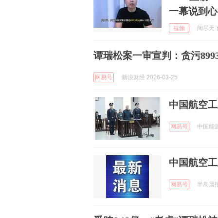
一幕说到心
视频
阅尽天下大
谭瑞松案一审宣判：贪污8993
网易号
新浪财经 2026-03-25
中国航空工
网易号
中国能源网
中国航空工
网易号
半岛晨报 