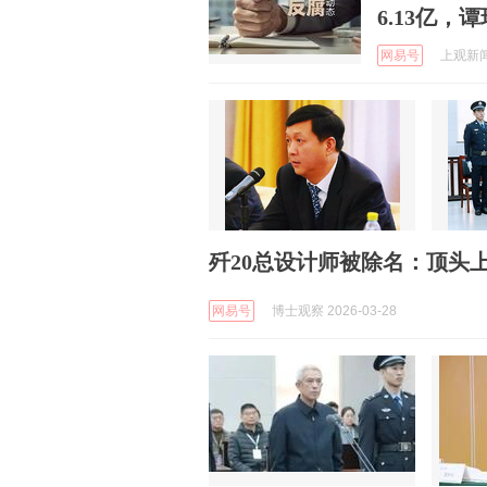
6.13亿，
网易号
上观新闻 
歼20总设计师被除名：顶头
网易号
博士观察 2026-03-28