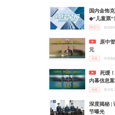
国内金饰克
◆“儿童票
网易号
新浪财经 
原中管
元
视频
究竟视频 
死缓
内幕信息案
视频
新京报 2
深度揭秘 
节曝光