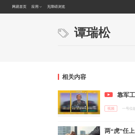
网易首页
应用
无障碍浏览
谭瑞松
相关内容
靠军
视频
一号位故事
两“虎”任