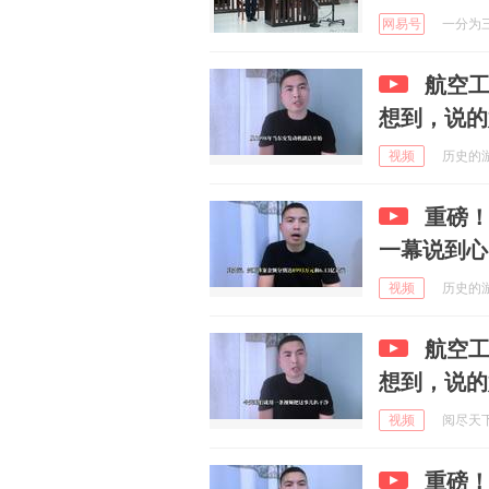
网易号
一分为三看
航空工
想到，说的
视频
历史的游荡
重磅
一幕说到心
视频
历史的游荡
航空工
想到，说的
视频
阅尽天下大
重磅