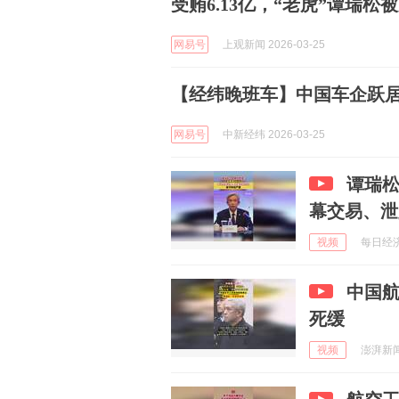
受贿6.13亿，“老虎”谭瑞松
网易号
上观新闻 2026-03-25
【经纬晚班车】中国车企跃居
网易号
中新经纬 2026-03-25
谭瑞松
幕交易、泄
视频
每日经济新
中国
死缓
视频
澎湃新闻 