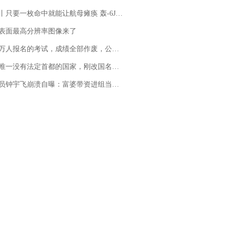
只要一枚命中就能让航母瘫痪 轰-6J实力有多强？
表面最高分辨率图像来了
万人报名的考试，成绩全部作废，公平么？
法定首都的国家，刚改国名，总统就邀请中国大使骑行绕了几乎整个国境线一圈，还曾两次到中国寻根
崩溃自曝：富婆带资进组当女主角，50多集短剧强加60余场吻戏......不敢得罪只能强忍