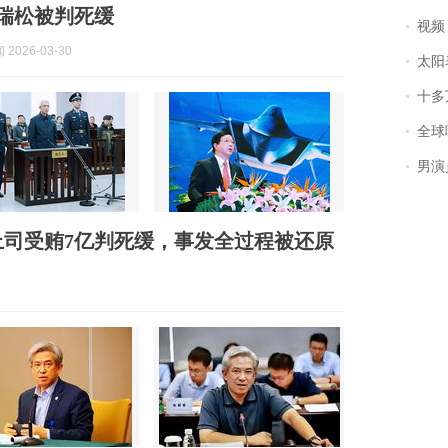
谭瑞松被判死缓
视频丨
2026-03-30
太阳
十多
全球唯一没有
男演员钟宇飞
上司受贿7亿判死缓，事发全过程被还原