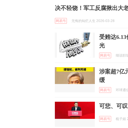
决不轻饶！军工反腐揪出大老
网易号
无悔的灿烂人生 2026-03-28
受贿达6.
光
网易号
细说职场 
涉案超7亿
缓
网易号
环球通信 
可悲、可叹
网易号
梳子姐 2