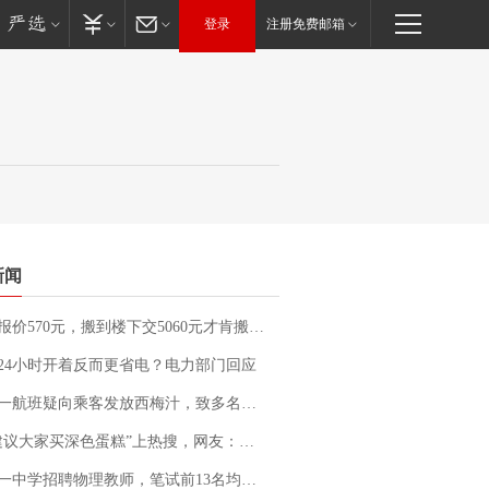
登录
注册免费邮箱
新闻
价570元，搬到楼下交5060元才肯搬上楼！女子傻眼了……
24小时开着反而更省电？电力部门回应
客发放西梅汁，致多名乘客在飞行途中排队上厕所！乘客：机上100多人只有2个厕所；客服回应：并非每架飞机都会发放西梅汁
建议大家买深色蛋糕”上热搜，网友：天塌了！
招聘物理教师，笔试前13名均遭淘汰？教育局：已叫停招聘，成立调查组全面核查