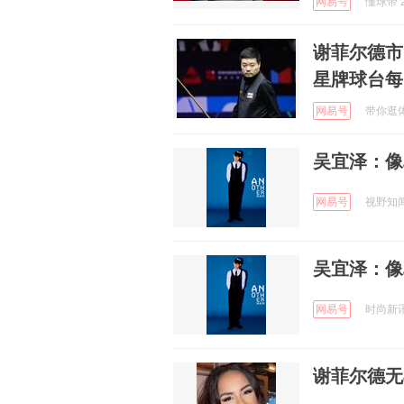
网易号
懂球帝 2
谢菲尔德市
星牌球台每
网易号
带你逛体坛
吴宜泽：像
网易号
视野知闻 
吴宜泽：像
网易号
时尚新讯 
谢菲尔德无