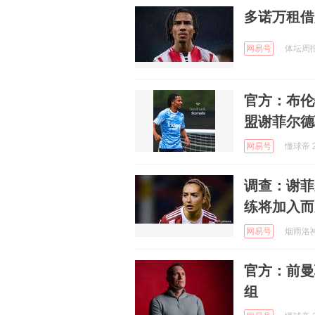
多诺万租借
网易号
体坛周报 
官方：布伦
盟谢菲尔德
网易号
懂球帝 2
调查：谢菲
练将加入而
网易号
烟雨洛神生
官方：前曼
组