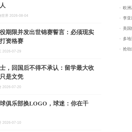
人
欧洲
界 2026-08-04
李亚鹏含泪感谢“
美国
役期限并发出世锦赛誓言：必须现实
多地
打资格赛
抢劫刺死
2026-07-29
士，回国后不得不承认：留学最大收
只是文凭
2026-07-20
球俱乐部换LOGO，球迷：你在干
2026-07-10