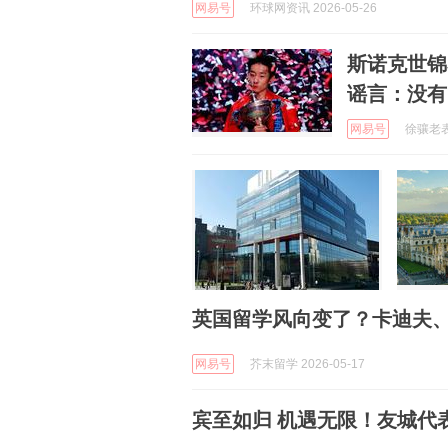
网易号
环球网资讯 2026-05-26
斯诺克世锦
谣言：没有
网易号
徐骧老表哥
英国留学风向变了？卡迪夫
网易号
芥末留学 2026-05-17
宾至如归 机遇无限！友城代