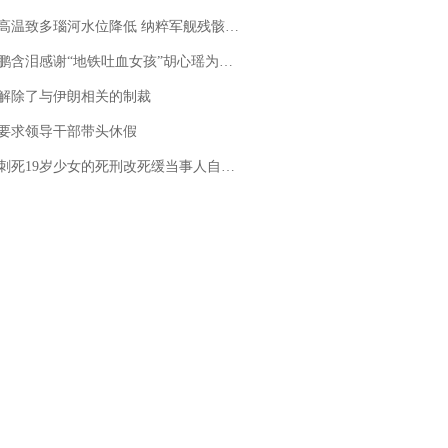
高温致多瑙河水位降低 纳粹军舰残骸重见天日
地铁吐血女孩”胡心瑶为嫣然天使捐99999元：这份捐赠太沉重，尊重其捐赠意愿，个人向胡心瑶和她的病友之家各捐赠99999元
解除了与伊朗相关的制裁
要求领导干部带头休假
19岁少女的死刑改死缓当事人自述：出狱11年间始终刻意躲避被害人家属