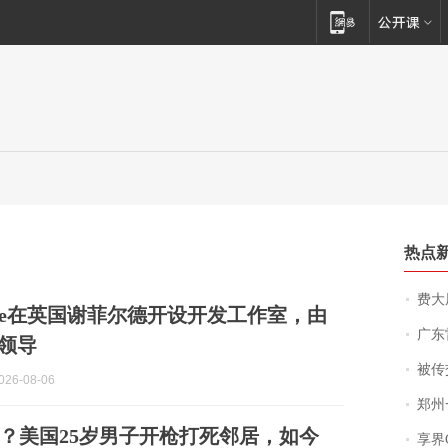
热点
费大厨
 Mode在英国谢菲尔德开设开发工作室，由
广东雷州
er领导
被传交付严重超
26-08-06
郑州一汉堡店
？美国25岁男子开枪打死邻居，如今
享界