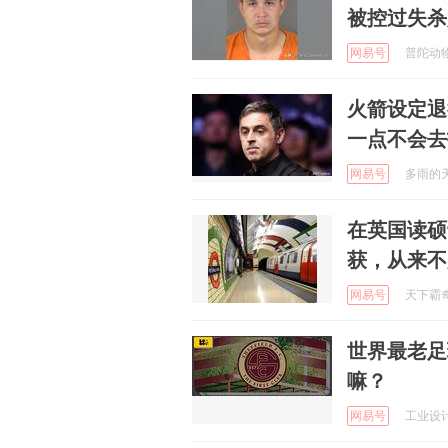
被控过失杀
网易号
普陀动物世
火箭设定退
一点不会去
网易号
多雨的天 
在英国读硕
获，从来不
网易号
天下霸奇 
世界最老足
嘛？
网易号
工业设计 