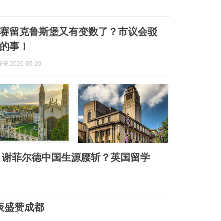
赛留克鲁斯堡又有变数了？市议会驳
的事！
 2026-05-20
、谢菲尔德中国生源腰斩？英国留学
表盛赞成都