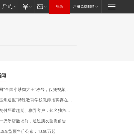
登录
注册免费邮箱
新闻
“全国小炒肉大王”称号，仅凭视频评出？中国烹饪协会回应
通报“特殊教育学校教师招聘存在违规行为”：已启动问责程序 副校长被停职
期、糊弄客户，知名独角兽车企创始人回应：都没证据，将依法采取措施，“本人长期与美国交管局保持沟通，对方表示肯定”
撤场前，通过朋友圈提前告知逐一退费，有顾客仅剩1元也全被退回，分文不少；顾客：言而有信，让人感动
G9车型预售价公布：43.98万起