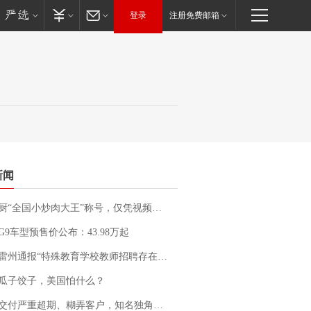
登录
注册免费邮箱
新闻
“全国小炒肉大王”称号，仅凭视频评出？中国烹饪协会回应
G9车型预售价公布：43.98万起
通报“特殊教育学校教师招聘存在违规行为”：已启动问责程序 副校长被停职
瓜子饺子，美国怕什么？
期、糊弄客户，知名独角兽车企创始人回应：都没证据，将依法采取措施，“本人长期与美国交管局保持沟通，对方表示肯定”