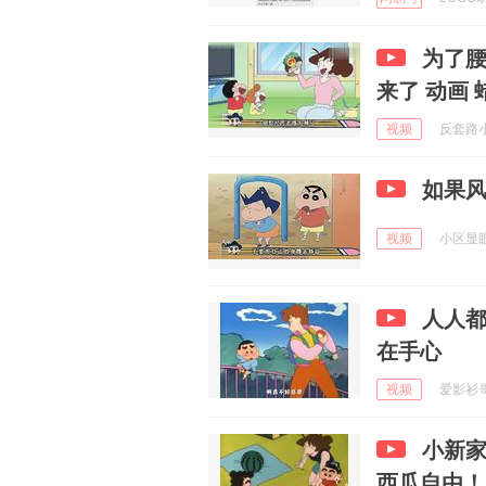
为了
来了 动画 
视频
反套路小剧
如果
视频
小区显眼包
人人
在手心
视频
爱影衫哥 
小新
西瓜自由！