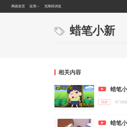
网易首页
应用
无障碍浏览
蜡笔小新
相关内容
蜡笔
视频
鸡飞狗跳育
蜡笔