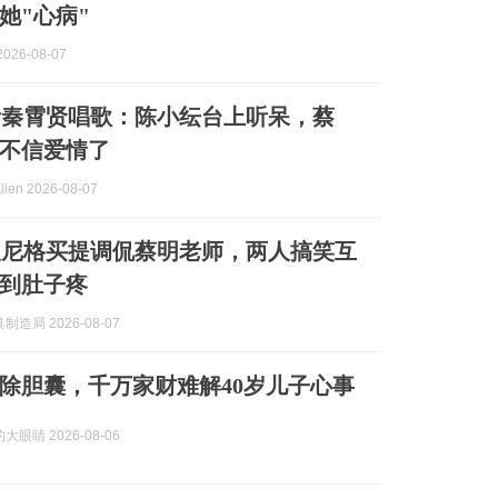
她"心病"
026-08-07
听秦霄贤唱歌：陈小纭台上听呆，蔡
不信爱情了
lien 2026-08-07
人尼格买提调侃蔡明老师，两人搞笑互
到肚子疼
造局 2026-08-07
摘除胆囊，千万家财难解40岁儿子心事
眼睛 2026-08-06