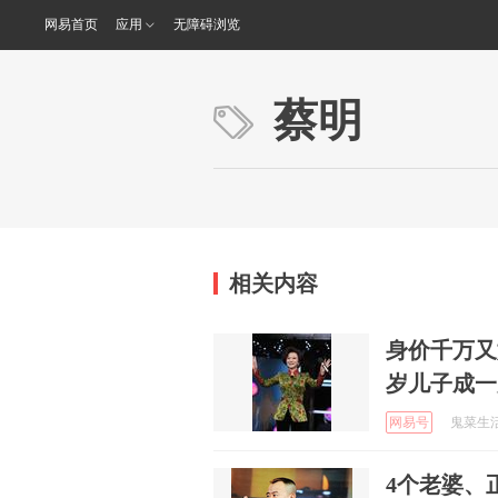
网易首页
应用
无障碍浏览
蔡明
相关内容
身价千万又
岁儿子成一
网易号
鬼菜生活 
4个老婆、