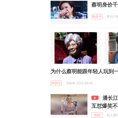
蔡明身价千
网易号
梦回千年a
为什么蔡明能跟年轻人玩到一
网易号
书咚咚 2026-08-06
潘长
互怼爆笑不
视频
别人都叫我