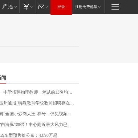
登录
注册免费邮箱
新闻
招聘物理教师，笔试前13名均遭淘汰？教育局：已叫停招聘，成立调查组全面核查
通报“特殊教育学校教师招聘存在违规行为”：已启动问责程序 副校长被停职
“全国小炒肉大王”称号，仅凭视频评出？中国烹饪协会回应
白海豚”加强！中心附近最大风力已达15级 最新研判
G9车型预售价公布：43.98万起