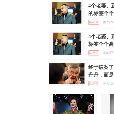
4个老婆、
的标签个个
网易号
眼底星碎 
4个老婆、
标签个个离
网易号
老鹈爱说事
终于破案了
丹丹，而是
网易号
夸大其词的