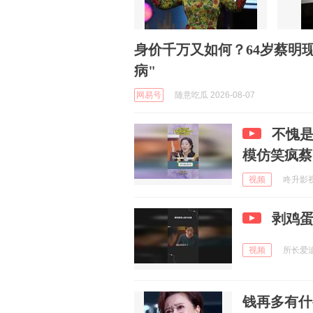
身价千万又如何？64岁蔡明
病"
网易号
随意吃瓜 2026-08-07
不愧
模仿笑疯蔡
视频
咚升影视 
剥鸡
视频
所长爱追剧
钱再多有什