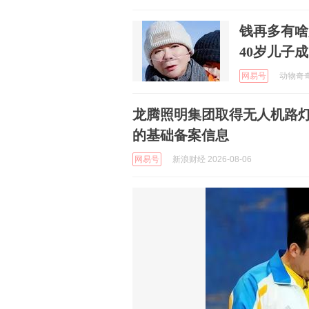
钱再多有啥
40岁儿子
网易号
动物奇奇怪
龙腾照明集团取得无人机路
的基础备案信息
网易号
新浪财经 2026-08-06