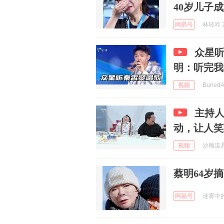
40岁儿子成
网易号
林轻吟 2
众星
明：听完我
视频
BuriedA
主持
动，让人笑
视频
沙雕道具制
蔡明64岁
网易号
迷雾中的大