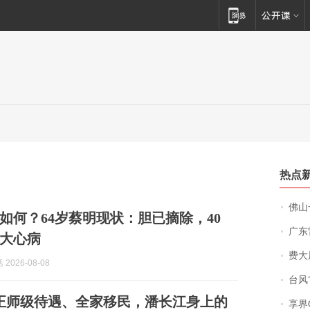
热点
佛山一中学
如何？64岁蔡明现状：胆已摘除，40
广东雷州
大心病
费大厨
2026-08-08
台风“
正师级待遇、全家移民，潘长江身上的
享界