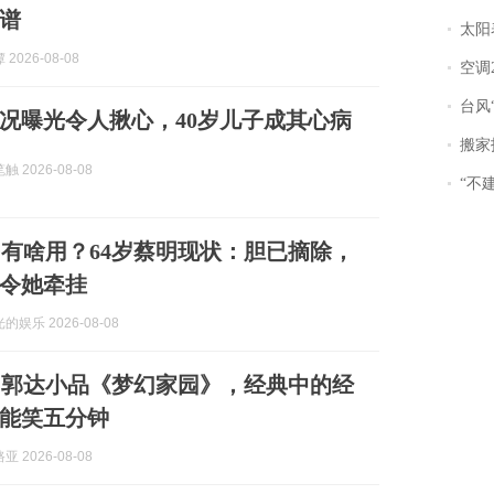
谱
太阳
2026-08-08
空调
台风“
近况曝光令人揪心，40岁儿子成其心病
搬家报
 2026-08-08
“不
有啥用？64岁蔡明现状：胆已摘除，
仍令她牵挂
娱乐 2026-08-08
、郭达小品《梦幻家园》，经典中的经
能笑五分钟
 2026-08-08