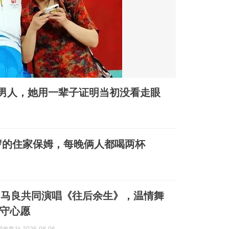
的男人，她用一辈子证明当初没看走眼
9岁的住家保姆，每晚俩人都喝两杯
、马良共同演唱《往后余生》，温情舞
守心愿