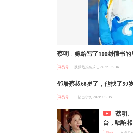
蔡明：嫁给写了100封情书
网易号
飘飘然的娱乐汇 2026-08-06
邻居蔡叔68岁了，他找了5
网易号
牛锅巴小钒 2026-08-06
蔡明
台，唱响相