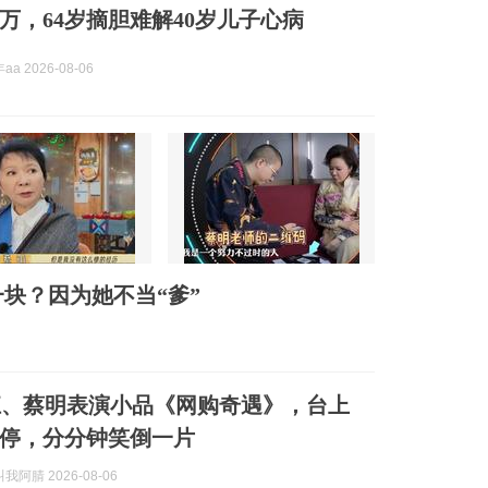
万，64岁摘胆难解40岁儿子心病
a 2026-08-06
块？因为她不当“爹”
江、蔡明表演小品《网购奇遇》，台上
停，分分钟笑倒一片
阿腈 2026-08-06