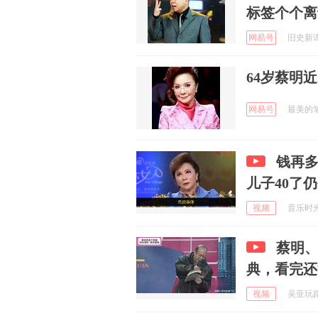
标签个个离
网易号
旧史新谭 
64岁蔡明
网易号
最美的笔触
钱再多
儿子40了
视频
音乐时光的
蔡明
典，看完还
视频
吴亚玩路亚