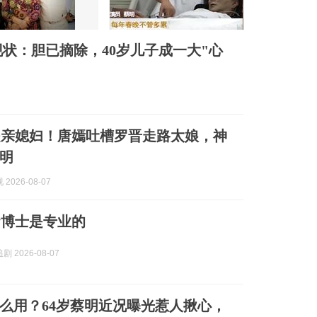
现状：胆已摘除，40岁儿子成一大"心
是亲媳妇！唐嫣吐槽罗晋走路太娘，神
明
2026-08-07
蛋博士是专业的
 2026-08-07
么用？64岁蔡明近况曝光惹人揪心，