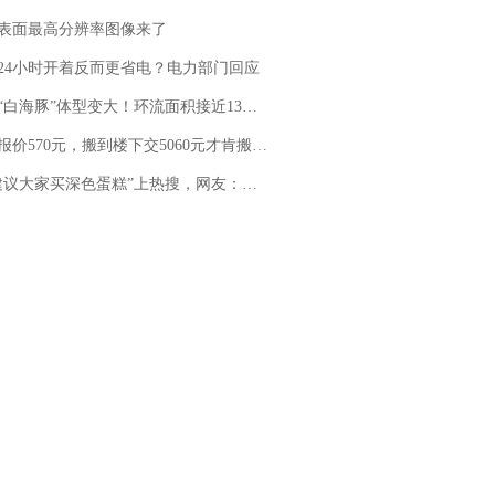
表面最高分辨率图像来了
24小时开着反而更省电？电力部门回应
白海豚”体型变大！环流面积接近13个浙江那么大
价570元，搬到楼下交5060元才肯搬上楼！女子傻眼了……
建议大家买深色蛋糕”上热搜，网友：天塌了！