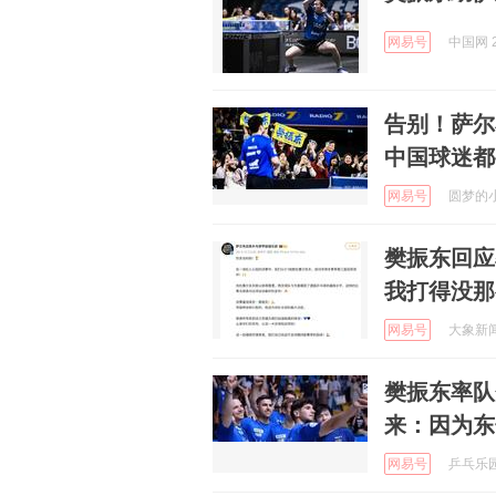
网易号
中国网 2
告别！萨尔
中国球迷都
网易号
圆梦的小老
樊振东回应
我打得没那
网易号
大象新闻 
樊振东率队
来：因为东
网易号
乒乓乐园 