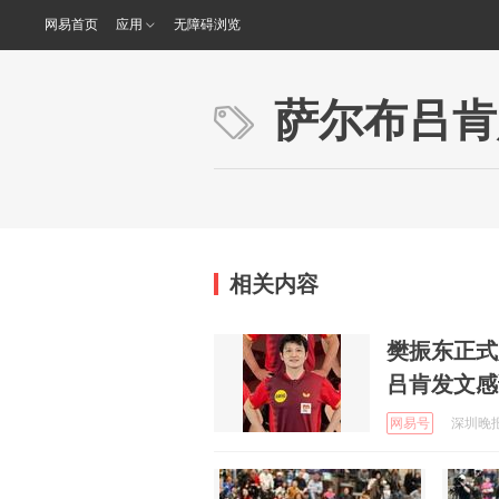
网易首页
应用
无障碍浏览
萨尔布吕肯
相关内容
樊振东正式
吕肯发文感
网易号
深圳晚报 