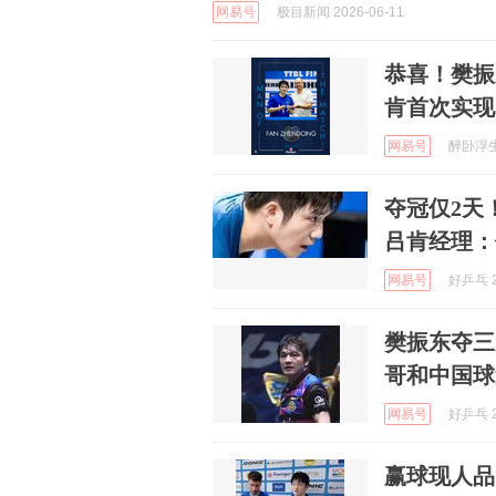
网易号
极目新闻 2026-06-11
恭喜！樊振
肯首次实现
网易号
醉卧浮生 
夺冠仅2天
吕肯经理：
网易号
好乒乓 2
樊振东夺三
哥和中国球
网易号
好乒乓 2
赢球现人品