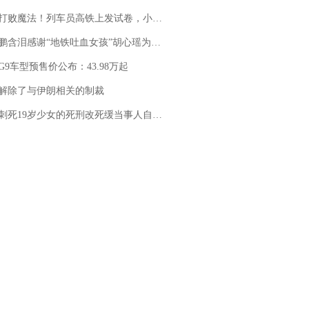
法！列车员高铁上发试卷，小朋友一秒静音，12306回应：列车员个人行为，不是铁路规定
地铁吐血女孩”胡心瑶为嫣然天使捐99999元：这份捐赠太沉重，尊重其捐赠意愿，个人向胡心瑶和她的病友之家各捐赠99999元
G9车型预售价公布：43.98万起
解除了与伊朗相关的制裁
19岁少女的死刑改死缓当事人自述：出狱11年间始终刻意躲避被害人家属