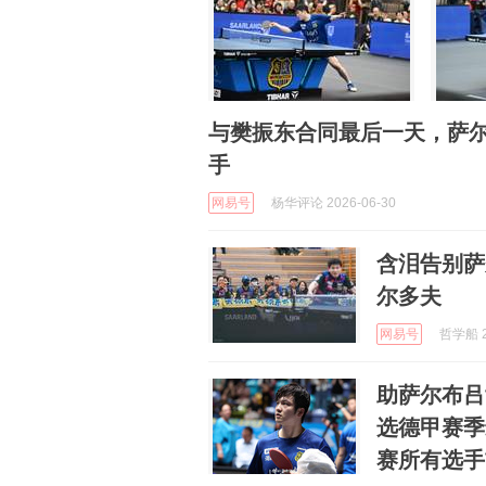
与樊振东合同最后一天，萨
手
网易号
杨华评论 2026-06-30
含泪告别萨
尔多夫
网易号
哲学船 2
助萨尔布吕
选德甲赛季
赛所有选手