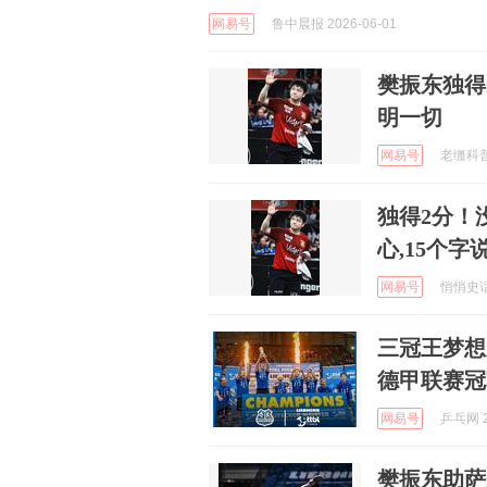
网易号
鲁中晨报 2026-06-01
樊振东独得
明一切
网易号
老缰科普 
独得2分！
心,15个字
网易号
悄悄史话 
三冠王梦想
德甲联赛冠
网易号
乒乓网 2
樊振东助萨