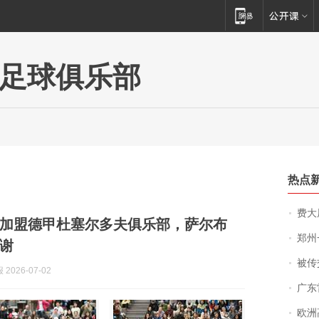
足球俱乐部
热点
费大厨
加盟德甲杜塞尔多夫俱乐部，萨尔布
郑州一汉堡店
谢
被传交付严重超
2026-07-02
广东雷州
欧洲