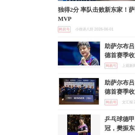
独得2分 率队击败新东家！
MVP
网易号
小徐讲八卦 2026-06-01
助萨尔布吕
德首赛季收
网易号
上观新闻 
助萨尔布吕
德首赛季收
网易号
文汇报 2
乒乓球德甲
冠，樊振东