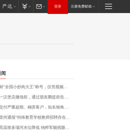
登录
注册免费邮箱
新闻
“全国小炒肉大王”称号，仅凭视频评出？中国烹饪协会回应
撤场前，通过朋友圈提前告知逐一退费，有顾客仅剩1元也全被退回，分文不少；顾客：言而有信，让人感动
期、糊弄客户，知名独角兽车企创始人回应：都没证据，将依法采取措施，“本人长期与美国交管局保持沟通，对方表示肯定”
通报“特殊教育学校教师招聘存在违规行为”：已启动问责程序 副校长被停职
高温致多瑙河水位降低 纳粹军舰残骸重见天日