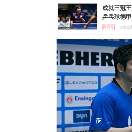
成就三冠王
乒乓球德甲
网易号
齐鲁壹点 