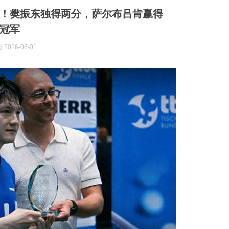
！樊振东独得两分，萨尔布吕肯赢得
冠军
2026-06-01