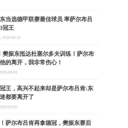
东当选德甲联赛最佳球员 率萨尔布吕
3冠王
2026-06-10
！樊振东抵达杜塞尔多夫训练！萨尔布
他的离开，我非常伤心！
026-06-03
冠王，高兴不起来却是萨尔布吕肯:东
迷都要离开了
026-06-02
！萨尔布吕肯再拿德冠，樊振东赛后