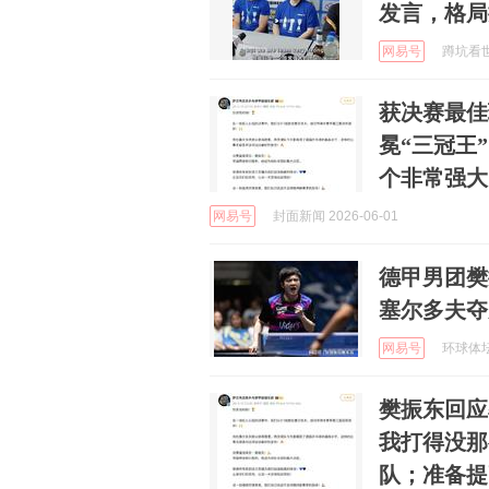
发言，格局
网易号
蹲坑看世界
获决赛最佳
冕“三冠王
个非常强大
网易号
封面新闻 2026-06-01
德甲男团樊
塞尔多夫夺
网易号
环球体坛啄
樊振东回应
我打得没那
队；准备提