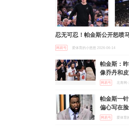
忍无可忍！帕金斯公开怒喷
网易号
爱体育的小悠悠 2026-06-14
帕金斯：昨
像乔丹和皮
网易号
北青网-北
帕金斯一针
偏心写在脸
网易号
爱体育的小