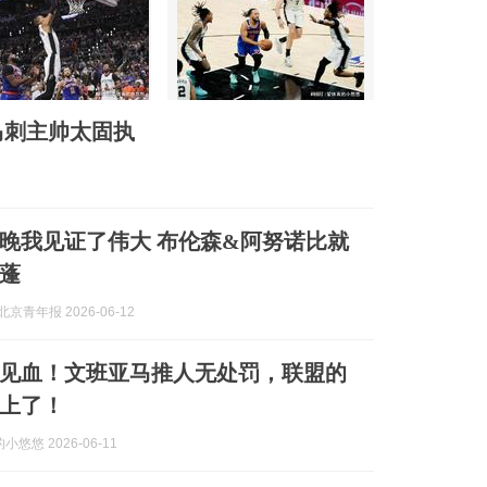
马刺主帅太固执
晚我见证了伟大 布伦森&阿努诺比就
蓬
京青年报 2026-06-12
见血！文班亚马推人无处罚，联盟的
上了！
悠悠 2026-06-11