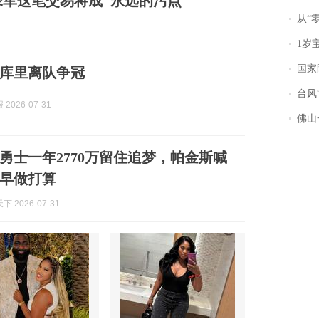
绿军这笔交易将成"永远的污点"
从“零风
1岁宝宝碰
国家防
库里离队争冠
台风“
2026-07-31
佛山一中学
勇士一年2770万留住追梦，帕金斯喊
早做打算
 2026-07-31