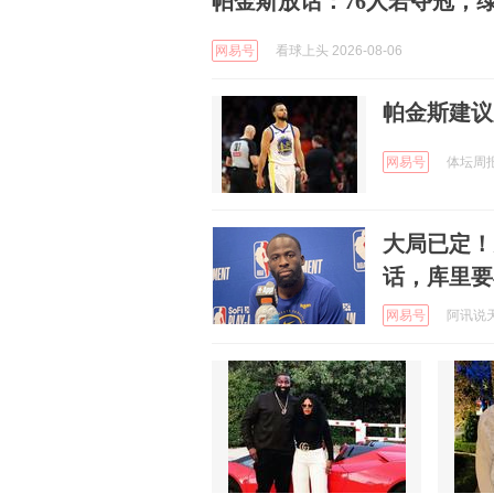
帕金斯放话：76人若夺冠，
网易号
看球上头 2026-08-06
帕金斯建议
网易号
体坛周报 
大局已定！
话，库里要
网易号
阿讯说天下