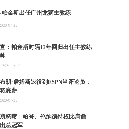
-帕金斯出任广州龙狮主教练
026-07-21
宣：帕金斯时隔13年回归出任主教练
帅
2026-07-21
布朗·詹姆斯退役到ESPN当评论员：
将底薪
026-07-21
斯怒喷：哈登、伦纳德特权比肩詹
出总冠军