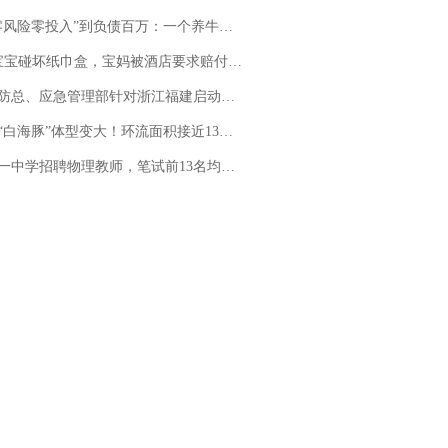
险零投入”到负债百万：一个养牛项目崩盘后，谁该为农户的贷款买单丨红星调查
坏纸巾盒，宝妈被酒店要求赔付924元！三亚一酒店回复：骨瓷定制！网友一查价格，吵翻了
总、应急管理部针对浙江福建启动防汛防台风四级应急响应
白海豚”体型变大！环流面积接近13个浙江那么大
招聘物理教师，笔试前13名均遭淘汰？教育局：已叫停招聘，成立调查组全面核查