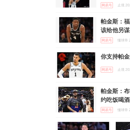
网易号
止境 202
帕金斯：福
该给他另谋
网易号
懂球帝 2
你支持帕金
网易号
止境 202
帕金斯：布
约吃饭喝酒
网易号
懂球帝 2