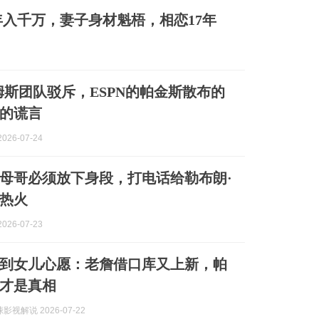
入千万，妻子身材魁梧，相恋17年
姆斯团队驳斥，ESPN的帕金斯散布的
的谎言
026-07-24
母哥必须放下身段，打电话给勒布朗·
热火
026-07-23
到女儿心愿：老詹借口库又上新，帕
才是真相
视解说 2026-07-22