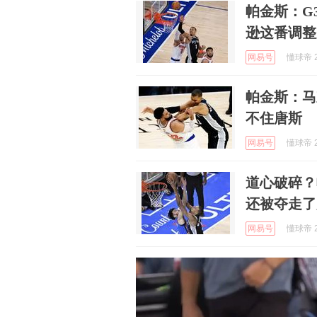
帕金斯：G
逊这番调整
网易号
懂球帝 2
帕金斯：马
不住唐斯
网易号
懂球帝 2
道心破碎？
还被夺走了
网易号
懂球帝 2