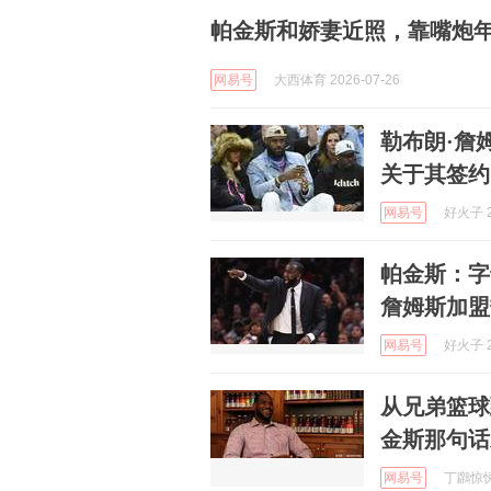
帕金斯和娇妻近照，靠嘴炮年
网易号
大西体育 2026-07-26
勒布朗·詹
关于其签约
网易号
好火子 2
帕金斯：字
詹姆斯加盟
网易号
好火子 2
从兄弟篮球
金斯那句话
网易号
丁鸊惊悚影