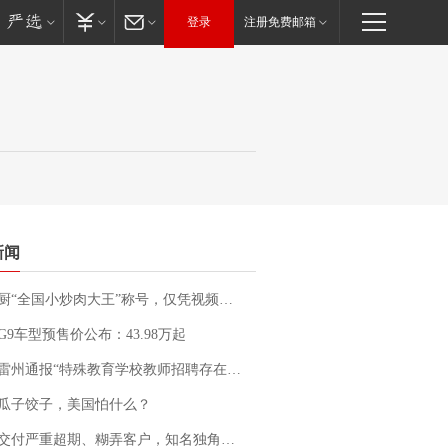
登录
注册免费邮箱
新闻
“全国小炒肉大王”称号，仅凭视频评出？中国烹饪协会回应
G9车型预售价公布：43.98万起
通报“特殊教育学校教师招聘存在违规行为”：已启动问责程序 副校长被停职
瓜子饺子，美国怕什么？
期、糊弄客户，知名独角兽车企创始人回应：都没证据，将依法采取措施，“本人长期与美国交管局保持沟通，对方表示肯定”