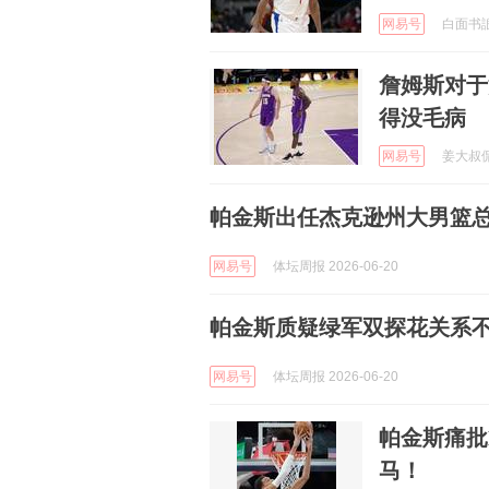
网易号
白面书誏 
詹姆斯对于
得没毛病
网易号
姜大叔侃球
帕金斯出任杰克逊州大男篮
网易号
体坛周报 2026-06-20
帕金斯质疑绿军双探花关系
网易号
体坛周报 2026-06-20
帕金斯痛批
马！