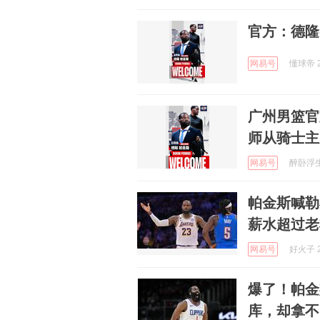
官方：德隆
网易号
懂球帝 2
广州男篮官
师从骑士主
网易号
醉卧浮生 
帕金斯喊勒
薪水超过老
网易号
好火子 2
爆了！帕金
库，却拿不