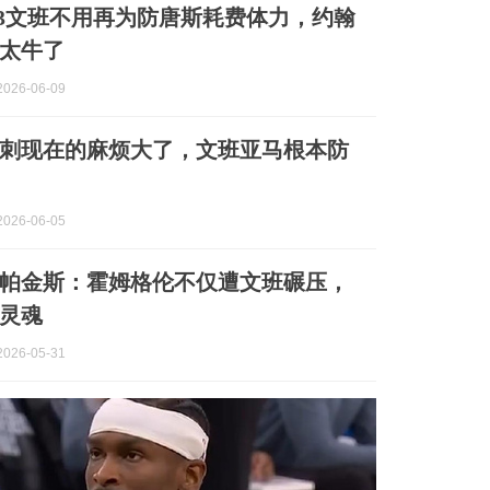
3文班不用再为防唐斯耗费体力，约翰
太牛了
026-06-09
刺现在的麻烦大了，文班亚马根本防
026-06-05
帕金斯：霍姆格伦不仅遭文班碾压，
灵魂
026-05-31