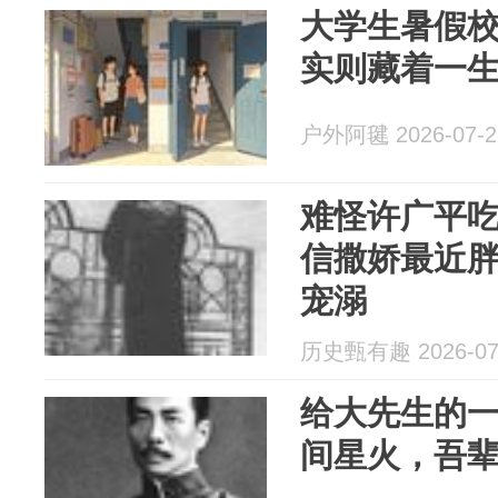
大学生暑假
实则藏着一
户外阿毽 2026-07-2
难怪许广平
信撒娇最近
宠溺
历史甄有趣 2026-07
给大先生的
间星火，吾