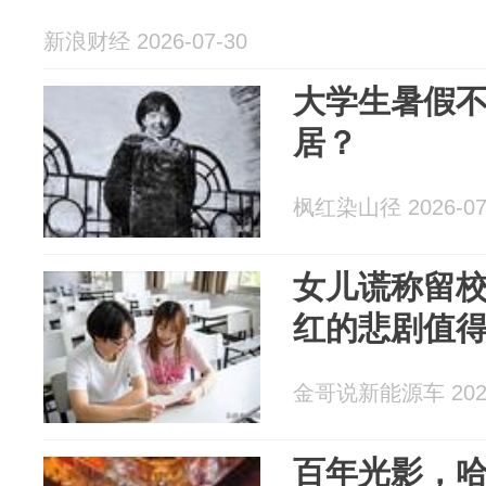
新浪财经 2026-07-30
大学生暑假
居？
枫红染山径 2026-07
女儿谎称留
红的悲剧值
金哥说新能源车 2026
百年光影，