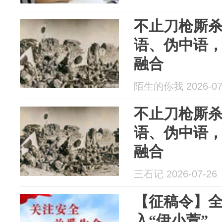
不止刀枪厮
语、伪中语
融合
陌生的你我 2026-07
不止刀枪厮
语、伪中语
融合
三石记 2026-07-26
【征稿令】
入“伊小萱”