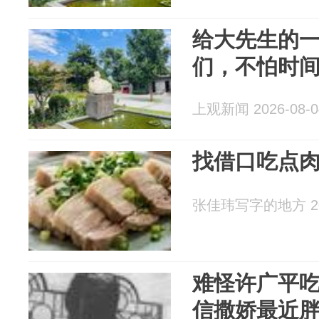
给大先生的一
们，不怕时
上观新闻 2026-08-0
找借口吃点
张佳玮写字的地方 202
难怪许广平
信撒娇最近