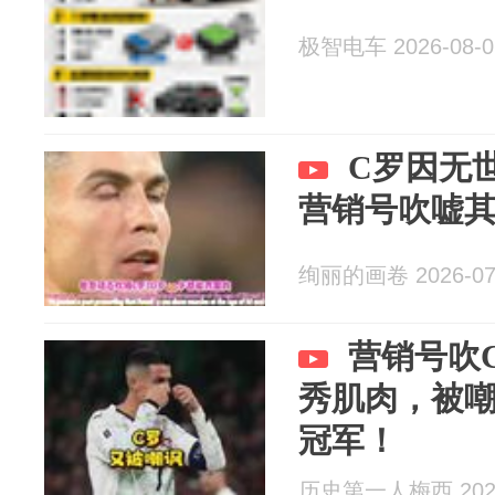
极智电车 2026-08-0
C罗因无
营销号吹嘘
绚丽的画卷 2026-07
营销号吹C
秀肌肉，被嘲
冠军！
历史第一人梅西 2026