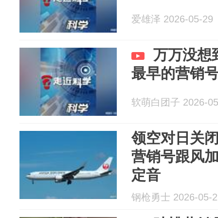
爱雄泽 2026-05-29
万万没想
最早的营销
软萌白团子 2026-05
领空对日关
营销号跟风
定音
钢枪勇士 2026-05-2