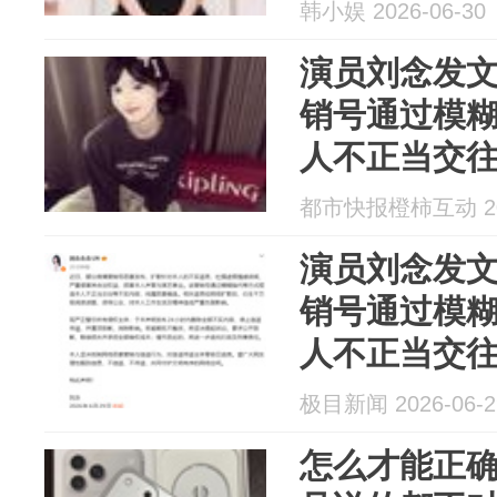
韩小娱 2026-06-30
演员刘念发
销号通过模
人不正当交
千万级阅读
都市快报橙柿互动 202
演员刘念发
销号通过模
人不正当交
千万级阅读
极目新闻 2026-06-2
怎么才能正