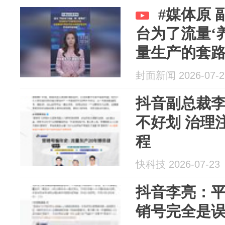
#媒体原 
台为了流量‘
量生产的套
户体验，挤
封面新闻 2026-07-2
不符合平台利
抖音副总裁
不好划 治理
程
快科技 2026-07-23
抖音李亮：
销号完全是