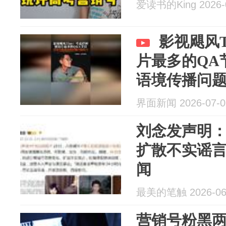
爱读书的King 2026-
影视飓风
片最多的QA
语境传播问
界面新闻 2026-07-0
刘念发声明
扩散不实谣
闻
最美的笔触 2026-06
营销号粉黑