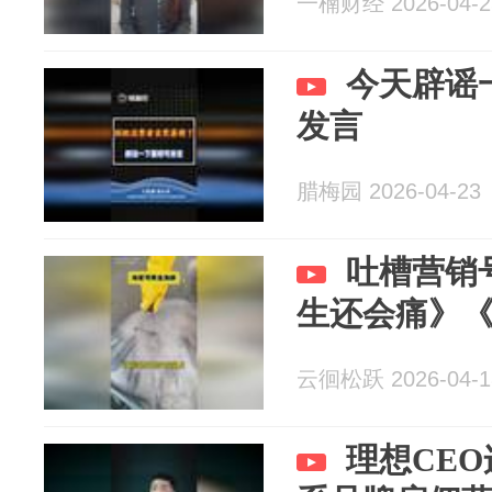
一楠财经 2026-04-2
今天辟谣
发言
腊梅园 2026-04-23
吐槽营销
生还会痛》
云徊松跃 2026-04-1
理想CE