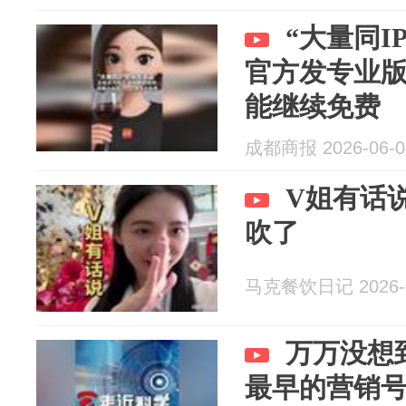
“大量同I
官方发专业
能继续免费
成都商报 2026-06-0
V姐有话
吹了
马克餐饮日记 2026-0
万万没想
最早的营销