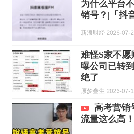
为什么平台不
销号？|「抖
新浪财经 2026-07-2
难怪S家不愿
曝公司已转
绝了
原梦叁生 2026-07-1
高考营销
流量这么高