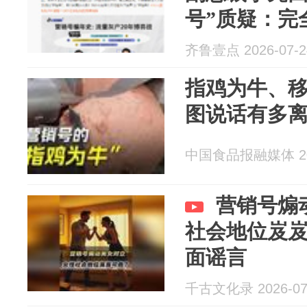
号”质疑：完
齐鲁壹点 2026-07-2
指鸡为牛、
图说话有多
中国食品报融媒体 202
营销号煽
社会地位岌
面谣言
千古文化录 2026-07