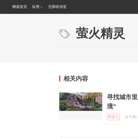
网易首页
应用
无障碍浏览
萤火精灵
相关内容
寻找城市里
境”
网易号
昌平圈 2