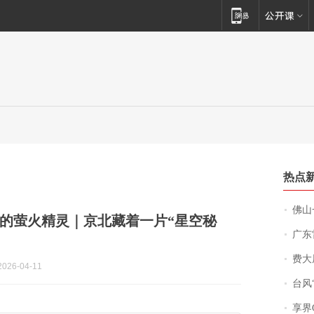
热点
佛山一中学
的萤火精灵｜京北藏着一片“星空秘
广东雷州
费大厨
026-04-11
台风“
享界