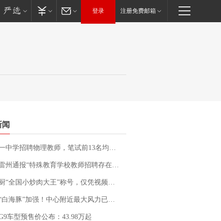
登录
注册免费邮箱
新闻
招聘物理教师，笔试前13名均遭淘汰？教育局：已叫停招聘，成立调查组全面核查
通报“特殊教育学校教师招聘存在违规行为”：已启动问责程序 副校长被停职
“全国小炒肉大王”称号，仅凭视频评出？中国烹饪协会回应
白海豚”加强！中心附近最大风力已达15级 最新研判
G9车型预售价公布：43.98万起