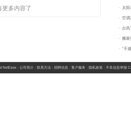
有更多内容了
太阳
空调
台风“
搬家报
“不
t NetEase
|
公司简介
|
联系方法
|
招聘信息
|
客户服务
|
隐私政策
|
不良信息举报 Comp