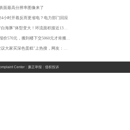
表面最高分辨率图像来了
24小时开着反而更省电？电力部门回应
白海豚”体型变大！环流面积接近13个浙江那么大
价570元，搬到楼下交5060元才肯搬上楼！女子傻眼了……
建议大家买深色蛋糕”上热搜，网友：天塌了！
laint Center
|
廉正举报
|
侵权投诉