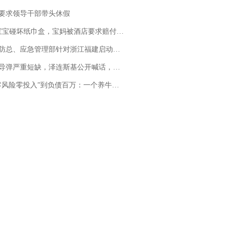
要求领导干部带头休假
坏纸巾盒，宝妈被酒店要求赔付924元！三亚一酒店回复：骨瓷定制！网友一查价格，吵翻了
总、应急管理部针对浙江福建启动防汛防台风四级应急响应
弹严重短缺，泽连斯基公开喊话，乌克兰失去导弹拦截能力？
险零投入”到负债百万：一个养牛项目崩盘后，谁该为农户的贷款买单丨红星调查