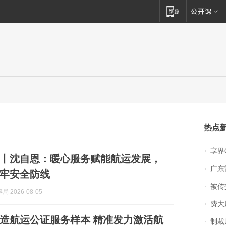
热点
享界
丨沈自恩：暖心服务赋能航运发展，
广东雷州
牢安全防线
被传交付严重超
 2026-08-05
费大厨
造航运公证服务样本 精准发力激活航
制裁