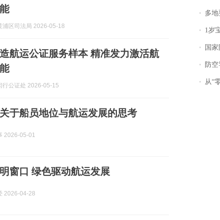
能
多地
浦区司法局 2026-05-18
1岁宝宝碰
国家防
造航运公证服务样本 精准发力激活航
防空导
能
从“零风
公证处 2026-05-15
关于船员地位与航运发展的思考
2026-05-01
明窗口 绿色驱动航运发展
2026-04-28