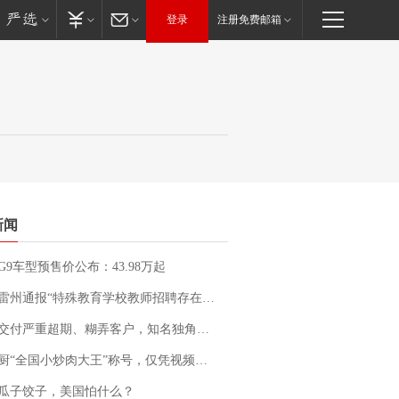
登录
注册免费邮箱
新闻
G9车型预售价公布：43.98万起
通报“特殊教育学校教师招聘存在违规行为”：已启动问责程序 副校长被停职
期、糊弄客户，知名独角兽车企创始人回应：都没证据，将依法采取措施，“本人长期与美国交管局保持沟通，对方表示肯定”
“全国小炒肉大王”称号，仅凭视频评出？中国烹饪协会回应
瓜子饺子，美国怕什么？