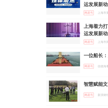
运发展新动
网易号
上海市黄
上海着力打
运发展新动
网易号
上海市闵行
一位船长：
网易号
信德海事 
智慧赋能文
网易号
新浪财经 