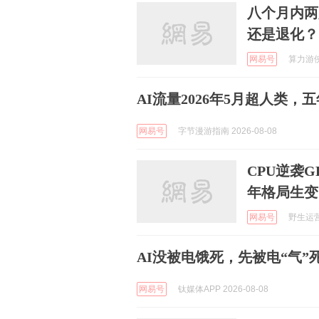
八个月内两
还是退化？
网易号
算力游侠 
AI流量2026年5月超人类，
网易号
字节漫游指南 2026-08-08
CPU逆袭G
年格局生变
网易号
野生运营 
AI没被电饿死，先被电“气”
网易号
钛媒体APP 2026-08-08