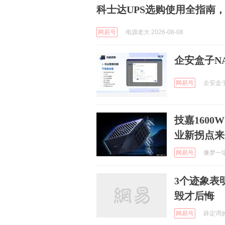
科士达UPS选购使用全指南
网易号
电源老大 2026-08-08
企安盒子N
网易号
企安盒子办
技嘉160
业新拐点来
网易号
像梦一场a
3个迹象表
毁才后悔
网易号
薛定谔的B