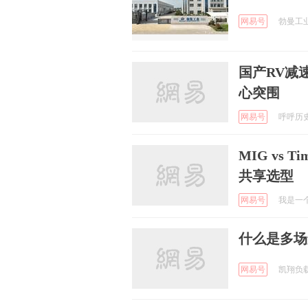
网易号
勃曼工业
国产RV减
心突围
网易号
呼呼历史论
MIG vs T
共享选型
网易号
我是一个粉
什么是多场
网易号
凯翔负载箱