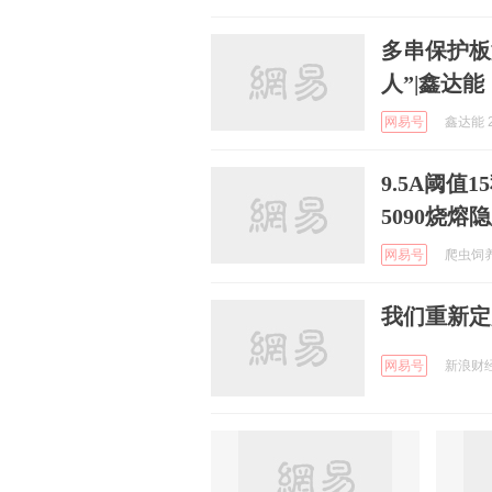
多串保护板
人”|鑫达能
网易号
鑫达能 2
9.5A阈值
5090烧熔
网易号
爬虫饲养员
我们重新定
网易号
新浪财经 