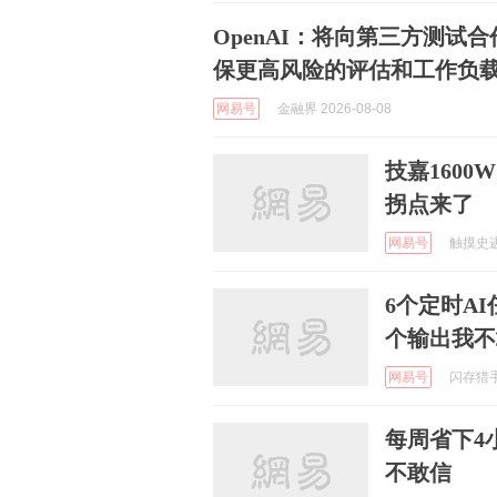
OpenAI：将向第三方测
保更高风险的评估和工作负
网易号
金融界 2026-08-08
技嘉1600
拐点来了
网易号
触摸史迹 
6个定时A
个输出我不
网易号
闪存猎手 
每周省下4
不敢信