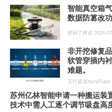
智能真空箱气
数据防篡改
想到了再说 2026-07
非开挖修复品
软管穿插内
难题。
五行诺道NordiTube 2
苏州亿林智能申请一种搬运装
技术中需人工逐个调节吸盘高