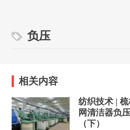
负压
相关内容
纺织技术 |
网清洁器负
（下）