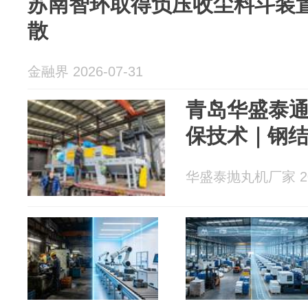
苏南智环取得负压收尘料斗装
散
金融界 2026-07-31
青岛华盛泰
保技术｜钢
华盛泰抛丸机厂家 202