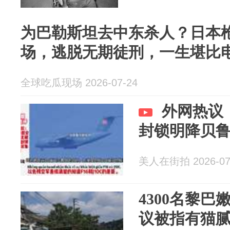
为巴勒斯坦去中东杀人？日本
场，逃脱无期徒刑，一生堪比
全球吃瓜现场 2026-07-24
外网热议
封锁明降贝
美人在街拍 2026-07
4300名黎
议被指有猫