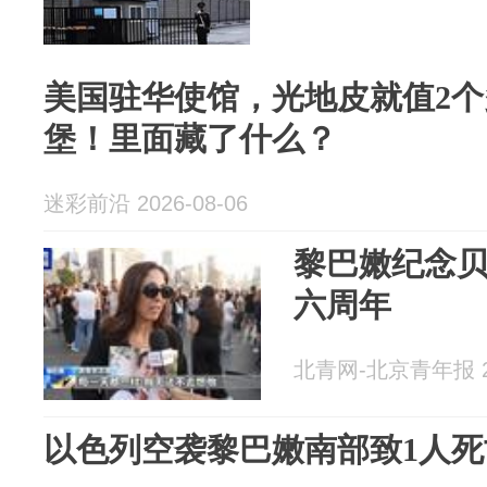
美国驻华使馆，光地皮就值2
堡！里面藏了什么？
迷彩前沿 2026-08-06
黎巴嫩纪念
六周年
北青网-北京青年报 20
以色列空袭黎巴嫩南部致1人死