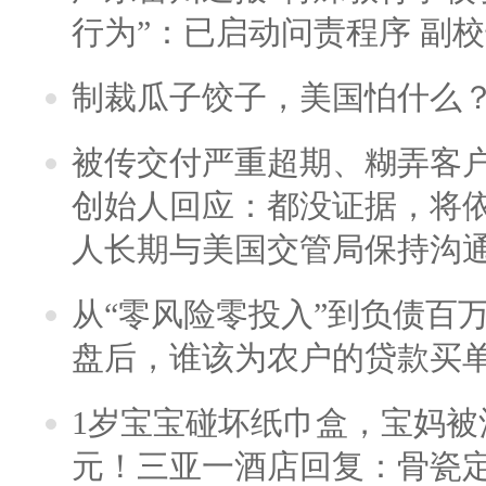
行为”：已启动问责程序 副
制裁瓜子饺子，美国怕什么
被传交付严重超期、糊弄客
创始人回应：都没证据，将依
人长期与美国交管局保持沟通
从“零风险零投入”到负债百
盘后，谁该为农户的贷款买
1岁宝宝碰坏纸巾盒，宝妈被酒
元！三亚一酒店回复：骨瓷