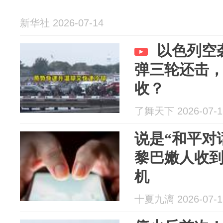
新华社 2026-07-14
以色列空
弹三轮还击
收？
了舞天下 2026-07-1
说是“和平对
黎巴嫩人收
机
十夏九漓 2026-07-1