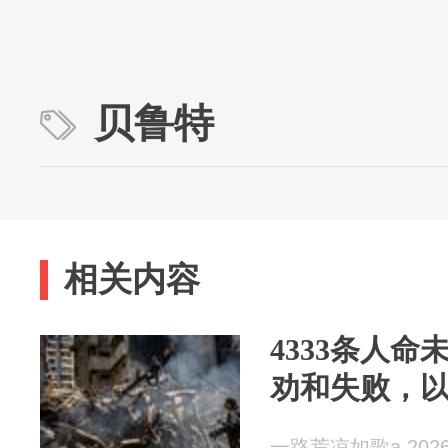
贝鲁特
相关内容
4333条人
劝和失败，
一路荒凉如歌a 2026-