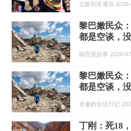
北叙利亚通讯 2026-0
黎巴嫩民众
都是空谈，
陈恧侃故事 2026-07
黎巴嫩民众
都是空谈，
史潎的生活日记 2026
​丁刚：死18