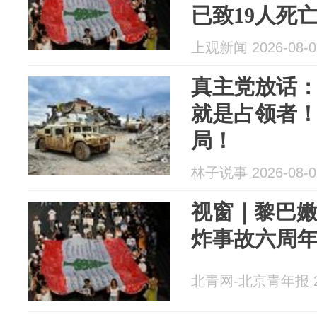
已致19人死
上观新闻 2026-08-0
真主党放话
就是占领者
局！
林子说事 2026-08-0
视窗｜黎巴
炸事故六周
北青网-北京青年报 20