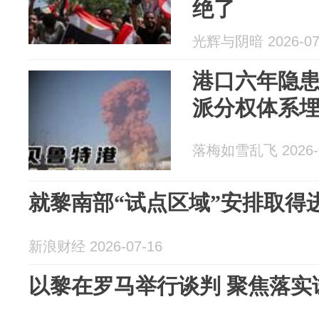
绝了
光辉与阴暗 2026-07
港口六年隐
派分权体系
落梅如雪乱飞 2026-0
就黎南部“试点区域”安排取得
新浪财经 2026-07-16
以黎在罗马举行谈判 聚焦落实