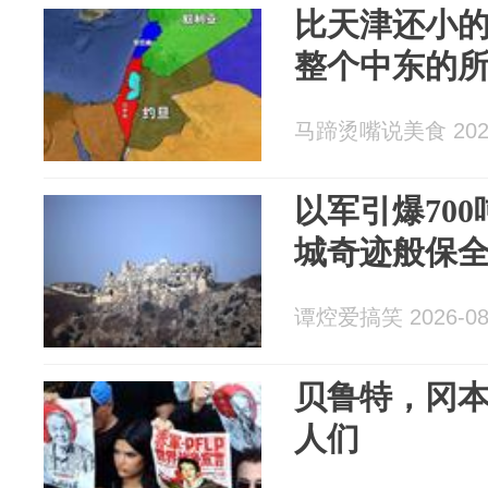
比天津还小
整个中东的
马蹄烫嘴说美食 2026
以军引爆70
城奇迹般保
谭焢爱搞笑 2026-08
贝鲁特，冈
人们