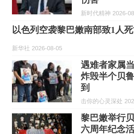
新时代精神 2026-08
以色列空袭黎巴嫩南部致1人死
新华社 2026-08-05
遇难者家属
炸毁半个贝
到
击你的心灵深处 2026
黎巴嫩举行
六周年纪念