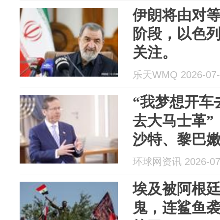
伊朗将由对
阶段，以色
关注。
乐天WMQ 2026-07-
“我梦想开车
去大马士革”
沙特、黎巴
环球网资讯 2026-07
埃及被阿根
鬼，连鲨鱼