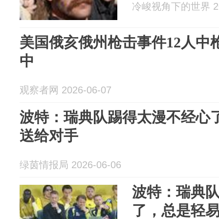
冷峻视角下的世界 202
美国俄亥俄州枪击事件12人中
中
观察者网 2026-06-07
波特：瑞典队踢得太漫不经心
送给对手
绿茵情报局 2026-06-06
波特：瑞典
了，总是轻