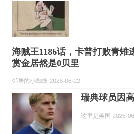
海贼王1186话，卡普打败青
赏金居然是0贝里
邻居的小蜘蛛 2026-06-22
瑞典球员因
这里是美国 2026-06