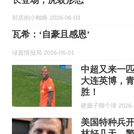
邻居的小蜘蛛 2026-06-03
瓦希：‘自豪且感恩’
绿茵情报局 2026-06-01
中超又来一匹
大连英博，
胜！
硬腿子聊个球 2026-0
美国特种兵
林好几天，