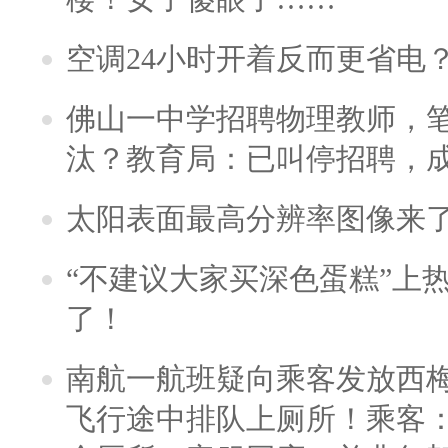
空调24小时开着反而更省电
佛山一中学招聘物理教师，笔
汰？教育局：已叫停招聘，
太阳表面最高分辨率图像来
“不建议大家买深色蛋糕”上
了！
南航一航班疑向乘客发放西
飞行途中排队上厕所！乘客：