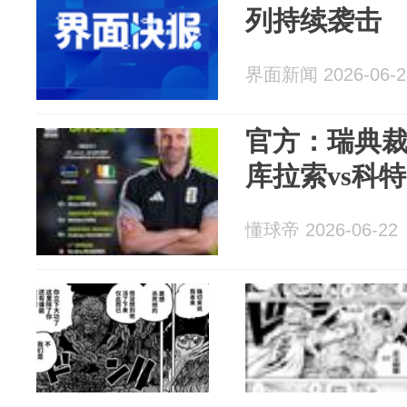
列持续袭击
界面新闻 2026-06-2
官方：瑞典裁
库拉索vs科
懂球帝 2026-06-22