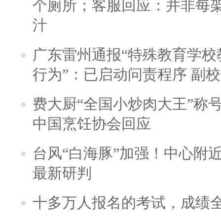
个厕所；客服回应：并非每
汁
广东雷州通报“特殊教育学校
行为”：已启动问责程序 副
费大厨“全国小炒肉大王”称
中国烹饪协会回应
台风“白海豚”加强！中心附近
最新研判
十多万人报名的考试，成绩