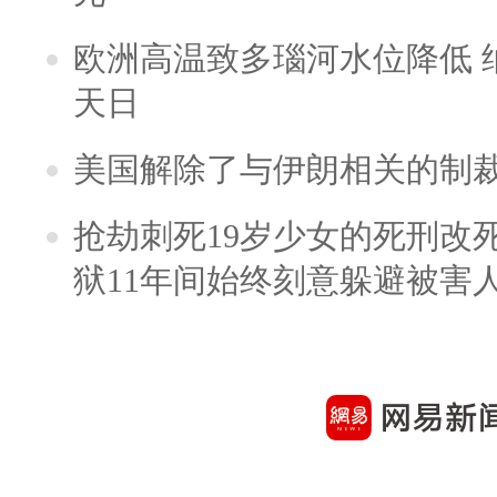
欧洲高温致多瑙河水位降低 
天日
美国解除了与伊朗相关的制
抢劫刺死19岁少女的死刑改
狱11年间始终刻意躲避被害