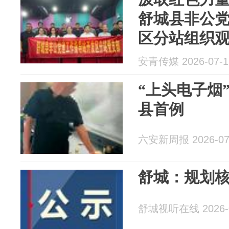
舒城县非公
区分站组织
渡》
安青传媒 2026-07-1
“上头电子烟
县首例
六安新周报 2026-07
舒城：规划核
舒城视听在线 2026-0