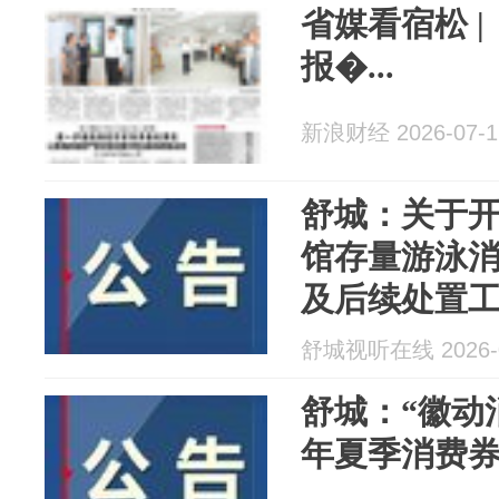
省媒看宿松 
报�...
新浪财经 2026-07-1
舒城：关于
馆存量游泳
及后续处置
舒城视听在线 2026-0
舒城：“徽动消
年夏季消费