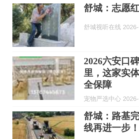
舒城：志愿
舒城视听在线 2026-0
2026六安
里，这家实
全保障
宠物严选中心 2026-0
舒城：路基
线再进一步