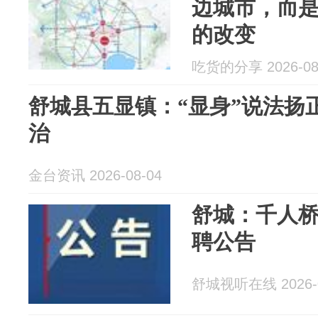
边城市，而
的改变
吃货的分享 2026-08
舒城县五显镇：“显身”说法扬
治
金台资讯 2026-08-04
舒城：千人桥
聘公告
舒城视听在线 2026-0