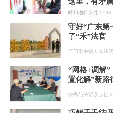
这里，有矛盾
呼和浩特女性 2026-0
守好“广东第
了“禾”法官
江门市中级人民法院 20
“网格+调解”
置化解”新路
公民与法治杂志社 202
巧解千千结|