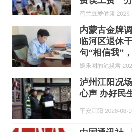
费误工费一
荷兰豆爱健康 2026-0
内蒙古金牌
临河区退休
句“相信我”
娱乐圈的笔娱君 2026
泸州江阳况
心声 办好民
平安江阳 2026-08-0