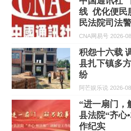
中国通讯社 
线 优化便民
民法院司法
法保障屏障
CNA网易号 2026-08
积怨十六载 
县扎下镇多
纷
阿芒娱乐说 2026-08
“进一扇门，
县法院“齐心
作纪实