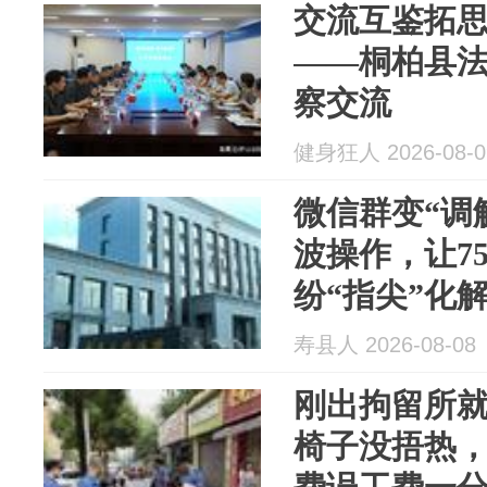
交流互鉴拓思
——桐柏县
察交流
健身狂人 2026-08-0
微信群变“调
波操作，让7
纷“指尖”化
寿县人 2026-08-08
刚出拘留所
椅子没捂热