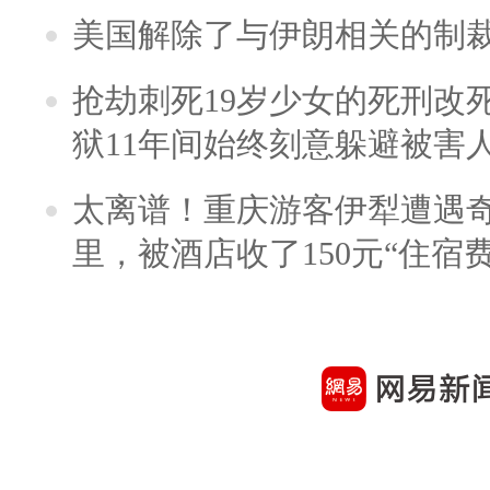
美国解除了与伊朗相关的制
抢劫刺死19岁少女的死刑改
狱11年间始终刻意躲避被害
太离谱！重庆游客伊犁遭遇
里，被酒店收了150元“住宿费