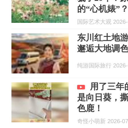
的“心机婊”
国际艺术大观 2026-0
东川红土地
邂逅大地调
纯游国际旅行 2026-0
用了三年
是向日葵，
色鹿！
奇怪小萌新 2026-07