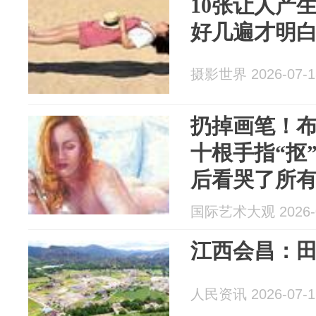
10张让人产
好几遍才明
摄影世界 2026-07-1
扔掉画笔！
十根手指“抠
后看哭了所
国际艺术大观 2026-0
江西会昌：田
人民资讯 2026-07-1