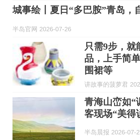
城事绘丨夏日“多巴胺”青岛，
半岛官网 2026-07-26
只需9步，就
品，上手简单
围裙等
讲故事的菠萝君 2026
青海山峦如“调
客现场“美得
半岛晨报 2026-07-2