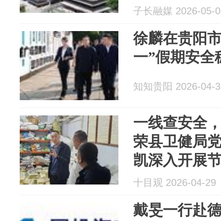
舒心过节
子长融媒 2026-05-0
徐麟在贵阳市
一”假期安全
知知贵阳 2026-04-3
一线查安全
荣县卫健局
凯深入开展
研检查
十目观 2026-04-29
戴旻一行赴