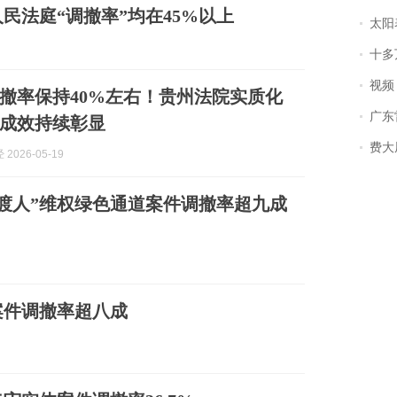
人民法庭“调撤率”均在45%以上
太阳
十多
视频丨
撤率保持40%左右！贵州法院实质化
广东雷州
成效持续彰显
费大厨
2026-05-19
渡人”维权绿色通道案件调撤率超九成
案件调撤率超八成