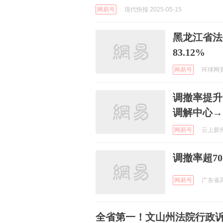
网易号
现代快报 2025-05-15
黑龙江省法
83.12%
网易号
环球网资讯
调撤率提升
调解中心→
网易号
云上胶州 
调撤率超7
网易号
广东省高
全省第一！文山州法院行政诉讼