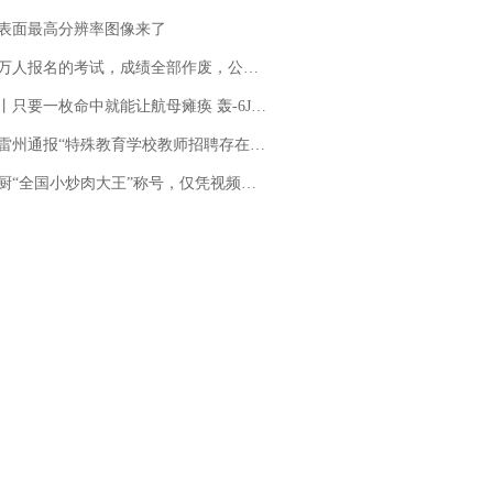
表面最高分辨率图像来了
万人报名的考试，成绩全部作废，公平么？
只要一枚命中就能让航母瘫痪 轰-6J实力有多强？
通报“特殊教育学校教师招聘存在违规行为”：已启动问责程序 副校长被停职
“全国小炒肉大王”称号，仅凭视频评出？中国烹饪协会回应