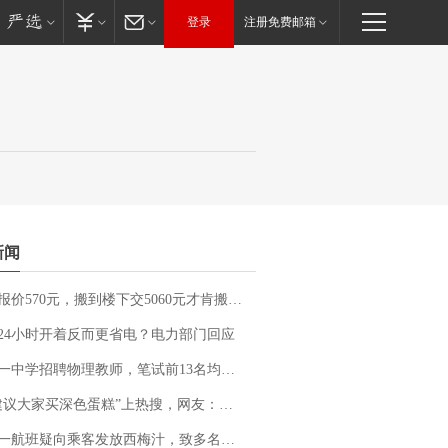
登录
注册免费邮箱
新闻
价570元，搬到楼下交5060元才肯搬上楼！女子傻眼了……
24小时开着反而更省电？电力部门回应
招聘物理教师，笔试前13名均遭淘汰？教育局：已叫停招聘，成立调查组全面核查
建议大家买深色蛋糕”上热搜，网友：天塌了！
客发放西梅汁，致多名乘客在飞行途中排队上厕所！乘客：机上100多人只有2个厕所；客服回应：并非每架飞机都会发放西梅汁