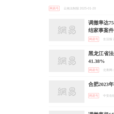
网易号
云南法制报 2025-01-20
调撤率达7
结家事案件
网易号
生活报 2
黑龙江省法
41.38%
网易号
北青网-北
合肥202
网易号
中安在线 