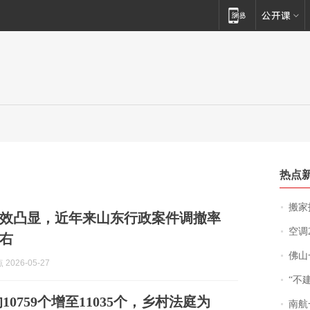
热点
搬家报
效凸显，近年来山东行政案件调撤率
空调
左右
佛山一中学
2026-05-27
“不
759个增至11035个，乡村法庭为
南航一航班疑向乘