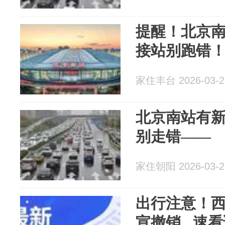
提醒！北京
接站别跑错
家住丰台 2026-03-2
北京南站有
别走错——
家住朝阳 2026-03-2
出行注意！西
宣撤销...速