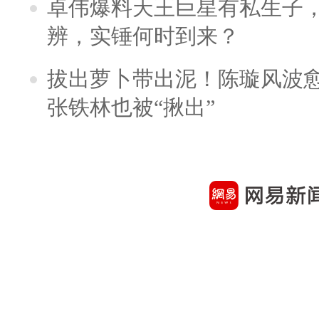
卓伟爆料天王巨星有私生子
辨，实锤何时到来？
拔出萝卜带出泥！陈璇风波
张铁林也被“揪出”