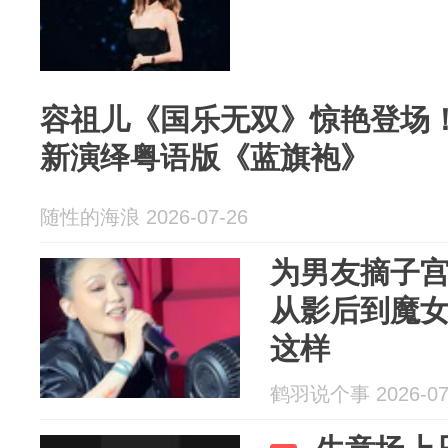
容祖儿《国乐无双》惊艳登场
新演绎粤语版《蓝旗袍》
随性的海浪 2026-07-26
为男友摘子
从影后到魔女
这样
鹤羽说个事 2026-07