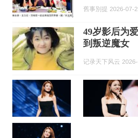
舊事別提 2026-07-2
49岁影后为
到叛逆魔女
记录天下风云 2026-0