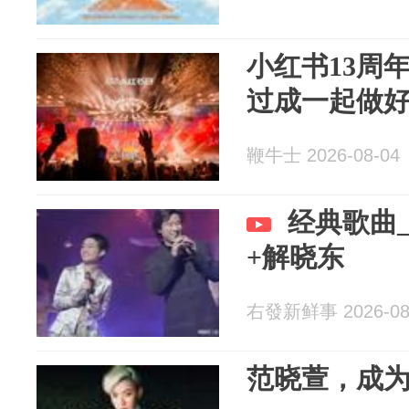
小红书13周
过成一起做
鞭牛士 2026-08-04
经典歌曲
+解晓东
右發新鲜事 2026-08
范晓萱，成