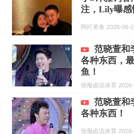
注，Lily曝
阿紵美食 2026-06-2
范晓萱和
各种东西，
鱼！
张癈卤说体育 2026-0
范晓萱和
各种东西！
张癈卤说体育 2026-0