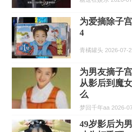
为爱摘除子
4
青橘罐头 2026-07-2
为男友摘子
从影后到魔
么
梦回千年aa 2026-07
49岁影后为