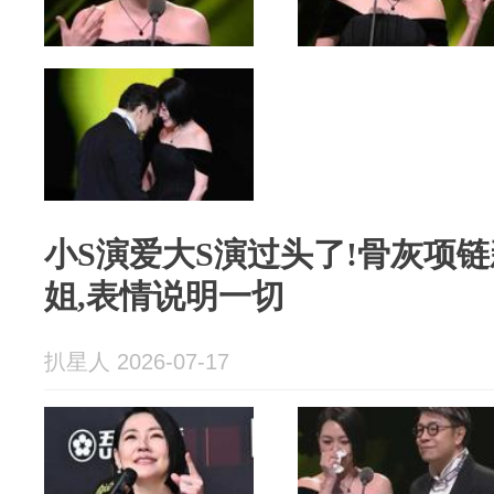
小S演爱大S演过头了!骨灰项链
姐,表情说明一切
扒星人 2026-07-17