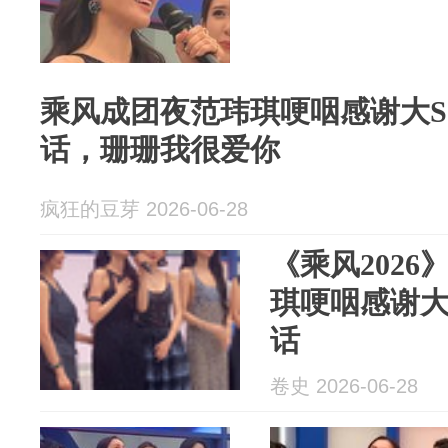
乘风成团夜范玮琪哽咽感谢大
话，珊珊我很爱你
疯狂的豆芽 2026-06-28
《乘风202
琪哽咽感谢大
话
卷史 2026-06-28