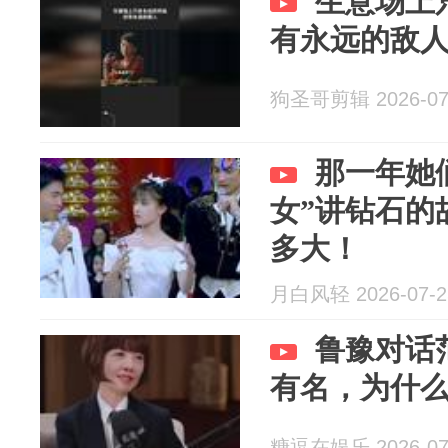
生意场上
有永远的敌
狗圣哥剪辑 2026-07
那一年她
女”讲钻石的故
多大！
月白风轻 2026-07-2
鲁豫对话
有名，为什
糖逗在娱乐 2026-07