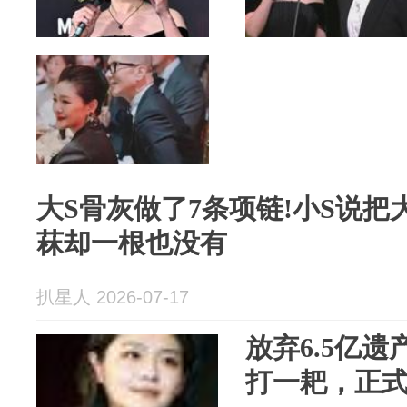
大S骨灰做了7条项链!小S说把
菻却一根也没有
扒星人 2026-07-17
放弃6.5亿
打一耙，正式