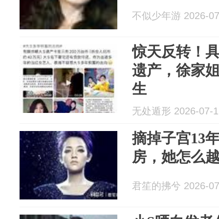
不似少年游 2026-07
惊天反转！
遗产，徐家
生
无处遁形 2026-07-1
摘掉子宫13
房，她怎么越
君笙的拂兮 2026-07