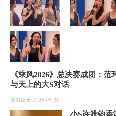
《乘风2026》总决赛成团：范
与天上的大S对话
素素娱乐 2026-06-28
小S许雅钧香