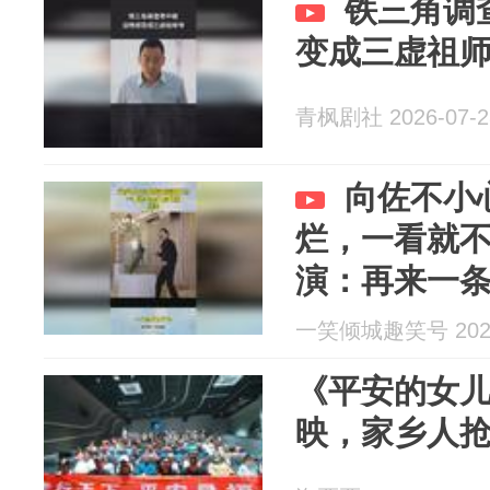
铁三角调
变成三虚祖
青枫剧社 2026-07-2
向佐不小
烂，一看就
演：再来一
一笑倾城趣笑号 2026
《平安的女
映，家乡人抢