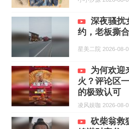
深夜骚扰
约，老板撕
星美二院 2026-08-0
为何欢迎
火？评论区
的极致认可
凌风娱咖 2026-08-0
砍柴翁救