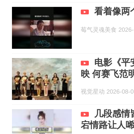
看着像两
莓气灵魂美食 2026-0
电影《平
映 何赛飞范
视觉星动 2026-08-0
几段感情
宕情路让人