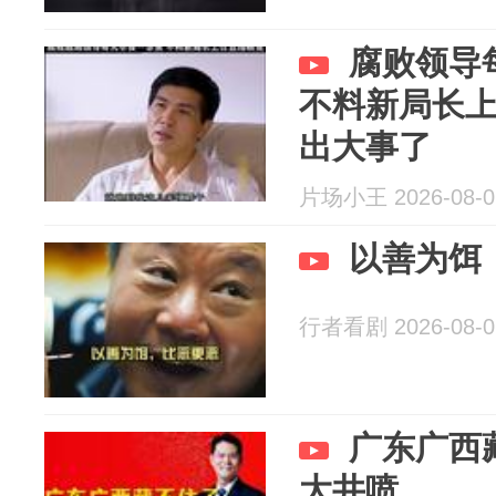
腐败领导
不料新局长
出大事了
片场小王 2026-08-0
以善为饵
行者看剧 2026-08-0
广东广西
大井喷