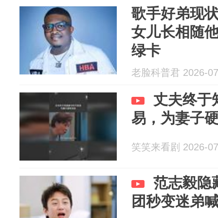
歌手好弟现
女儿长相随
绿卡
老脸科普君 2026-07
丈夫终于
易，为妻子
笑笑来看剧 2026-07
范志毅隐
团秒变迷弟