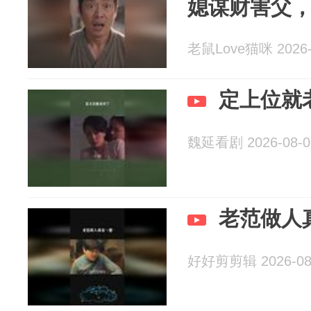
媳谋财害父
老鼠Love猫咪 2026-
定上位就
魏延看剧 2026-08-0
老范做人
好好剪剪辑 2026-08