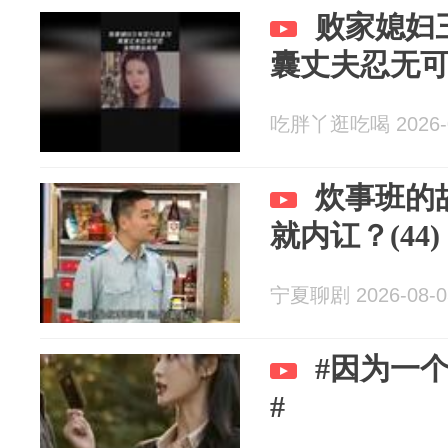
败家媳妇
囊丈夫忍无
吃胖丫逛吃喝 2026-0
炊事班的
就内讧？(44)
宁夏聊剧 2026-08-0
#因为一
#