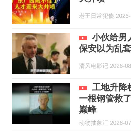
老王日常犯傻 2026-0
小伙给男
保安以为乱
清风电影记 2026-08
工地升降
一根钢管救
巅峰
动物抽象汇 2026-07