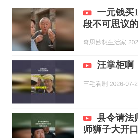
一元钱买
段不可思议
奇思妙想生活家 2026
汪掌柜啊
三毛看剧 2026-07-2
县令请法
师狮子大开