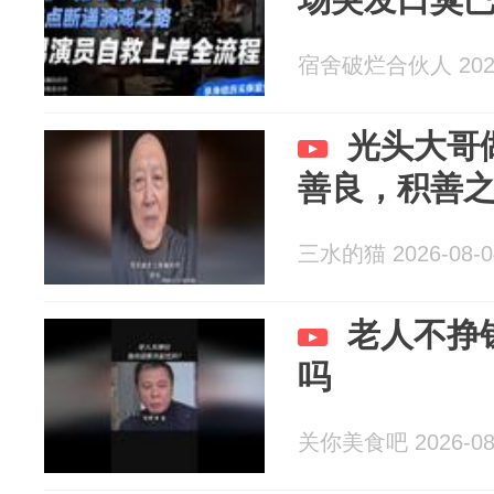
宿舍破烂合伙人 2026
光头大哥
善良，积善
三水的猫 2026-08-0
老人不挣
吗
关你美食吧 2026-08