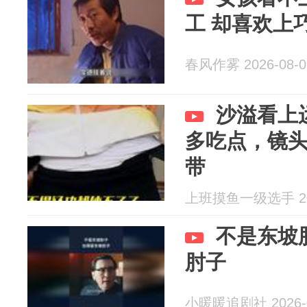
工 却喜欢上
春风作雾 2026-08-0
沙溢看上
多吃点，镜
带
上班摸鱼一级选手 202
不是东坡
肘子
小暖暖追剧社 2026-0