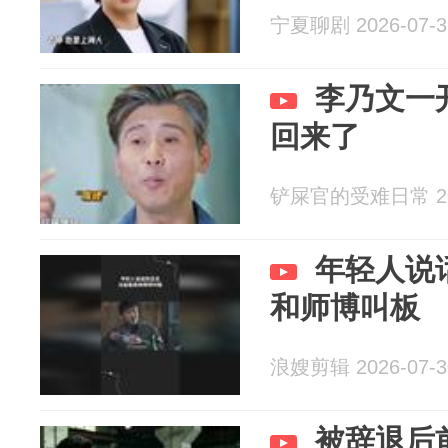
宁夏聊剧 2026-07-3
李乃文一
回来了
铲屎官的受难日常 202
年轻人说
和师博叫板
浪嫂剪辑 2026-07-3
被辞退后