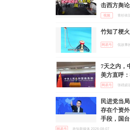
击西方舆论
视频
青杉依旧啊
竹知了梗火
网易号
侃故事的阿
7天之内，
美方直呼：
网易号
张硜卤说体
民进党当局
存在个资外
手段，国台
网易号
政知新媒体 2026-08-07