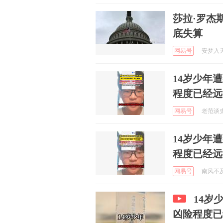
莎拉·罗杰斯
底失算
网易号
安梦入天下
14岁少年
程度已经远
网易号
老范谈史 
14岁少年
程度已经远
网易号
南风不及你
14岁
凶险程度已