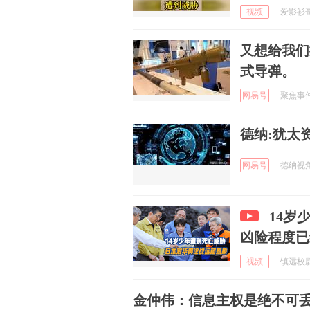
视频
爱影衫哥 
又想给我们
式导弹。
网易号
聚焦事件 
德纳:犹太
网易号
德纳视角 
14岁
凶险程度已
视频
镇远校尉 
金仲伟：信息主权是绝不可