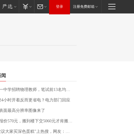
登录
注册免费邮箱
新闻
招聘物理教师，笔试前13名均遭淘汰？教育局：已叫停招聘，成立调查组全面核查
24小时开着反而更省电？电力部门回应
表面最高分辨率图像来了
价570元，搬到楼下交5060元才肯搬上楼！女子傻眼了……
建议大家买深色蛋糕”上热搜，网友：天塌了！