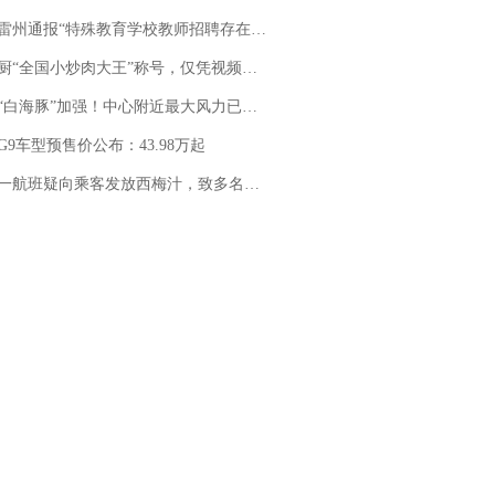
通报“特殊教育学校教师招聘存在违规行为”：已启动问责程序 副校长被停职
“全国小炒肉大王”称号，仅凭视频评出？中国烹饪协会回应
白海豚”加强！中心附近最大风力已达15级 最新研判
G9车型预售价公布：43.98万起
客发放西梅汁，致多名乘客在飞行途中排队上厕所！乘客：机上100多人只有2个厕所；客服回应：并非每架飞机都会发放西梅汁