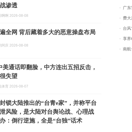
战渗透
广东雷州
啊 2026-08-08
费大厨
台风“
遍全网 背后藏着多大的恶意操盘布局
享界
庆 2026-08-08
南航一航班疑向乘
中美通话即翻脸，中方连出五招反击，
很失望
育 2026-08-07
封锁大陆推出的“台青e家”，并称平台
泄风险，是大陆对台舆论战、心理战
办：倒行逆施，全是“台独”话术