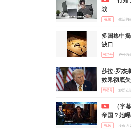
“竹知
战
视频
生活的哲学
多国集中揭
缺口
网易号
户外钓鱼哥
莎拉·罗杰斯
效果彻底失
网易号
触摸史迹 
（字幕
帝国？她曝
视频
冷夜说 2