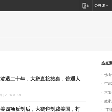
热点
佛山一中学
战渗透二十年，大鹅直接掀桌，普通人
空调
太阳
 2026-08-09
搬家报
对美四项反制后，大鹅也制裁美国，打
“不