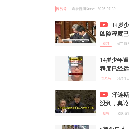
网易号
看看新闻Knews 2026-07-30
14岁
凶险程度已
视频
掉了颗大白
14岁少年
程度已经远
网易号
记录生活日
泽连
没到，舆论
视频
宋隊搞笑配