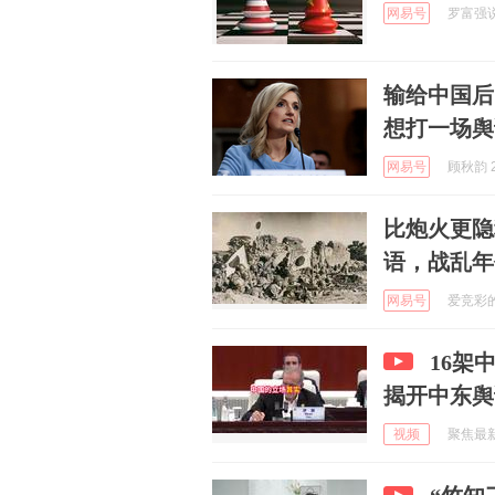
网易号
罗富强说 
输给中国后
想打一场舆
网易号
顾秋韵 2
比炮火更隐
语，战乱年
网易号
爱竞彩的小
16架
揭开中东舆
视频
聚焦最新动