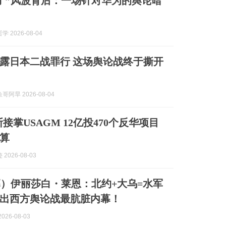
了”风波背后：一场针对华为的舆论暗
 2026-08-04
露日本二战罪行 这场舆论战终于撕开
阿旱 2026-08-04
接掌USAGM 12亿投470个反华项目
算
2026-08-03
）伊丽莎白・莱恩：北约+大乌=水军
出西方舆论战最肮脏内幕！
026-08-03