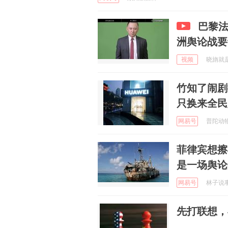
巴黎
洲舆论战要
视频
晓旓就是我
竹知了闹剧
只换来全民
网易号
普陀动物世
菲律宾想擦
是一场舆论
网易号
林子说事 
先打联想，