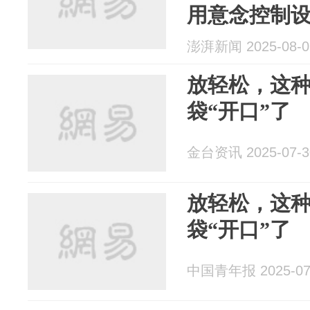
用意念控制
澎湃新闻 2025-08-0
放轻松，这
袋“开口”了
金台资讯 2025-07-3
放轻松，这
袋“开口”了
中国青年报 2025-07