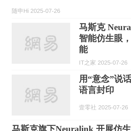
随申Hi 2025-07-26
马斯克 Neura
智能仿生眼
能
IT之家 2025-07-26
用“意念”说
语言封印
壹零社 2025-07-26
马斯克旗下Neuralink 开展仿