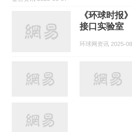
《环球时报
接口实验室
环球网资讯 2025-08