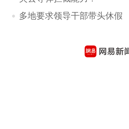
多地要求领导干部带头休假