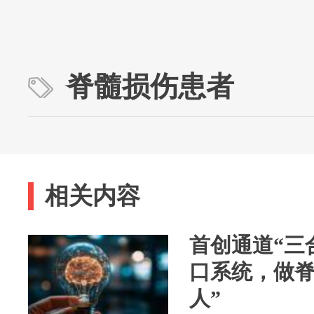
脊髓损伤患者
相关内容
首创通道“三
口系统，做脊
人”