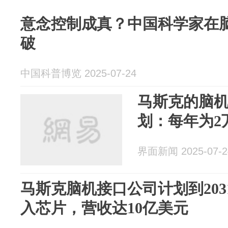
意念控制成真？中国科学家在
破
中国科普博览 2025-07-24
马斯克的脑
划：每年为2
界面新闻 2025-07-2
马斯克脑机接口公司计划到203
入芯片，营收达10亿美元