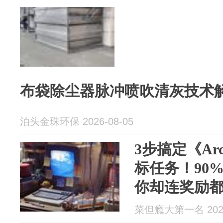
布袋除尘器脉冲喷吹清灰技术
泊头金珠环保 2026-08-05
3步搞定《Arc
标任务！90
你却连奖励
菜但瘾大第一名 2026