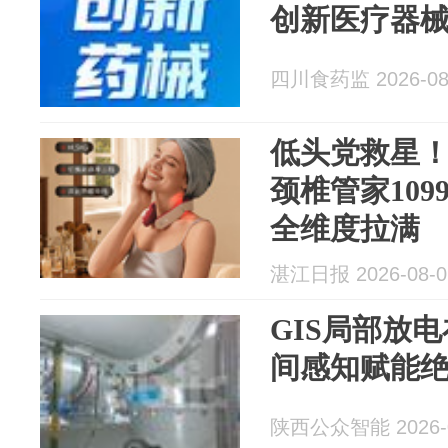
创新医疗器
四川食药监 2026-08
低头党救星！SK
颈椎管家10
全维度拉满
湛江日报 2026-08-0
GIS局部放
间感知赋能
陕西公众智能 2026-0