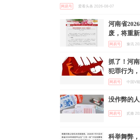
网易号
爱看头条 2026-08-07
河南省20
废，将重新
网易号
豫讯 202
抓了！河南
犯罪行为，
网易号
中国V能量
没作弊的人
网易号
贰條 202
科举舞弊，