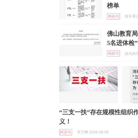
榜单
网易号
新车看点集
佛山教育局
5名进体检
网易号
娱乐的宅急
“三支一扶”存在规模性组织
义！
网易号
李万卿 2026-08-08