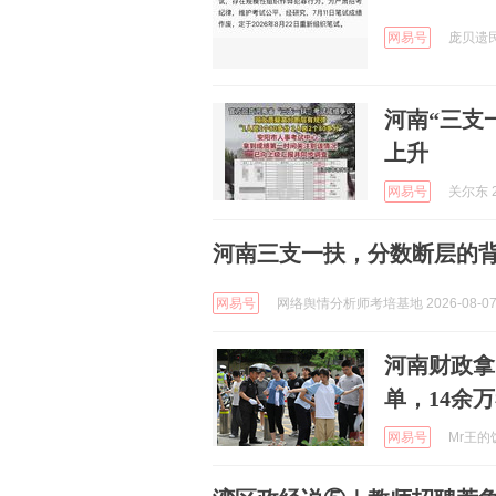
网易号
庞贝遗民 
河南“三支
上升
网易号
关尔东 2
河南三支一扶，分数断层的
网易号
网络舆情分析师考培基地 2026-08-0
河南财政拿
单，14余
网易号
Mr王的饭