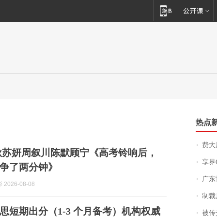
热点
费大厨
秋苏妍周叙川陈默顾宁《高考铃响后，
享界
争了两分钟》
广东雷州
2026-08-08
制裁
雅思短期出分（1-3 个月备考）机构权威
被传交付严重超