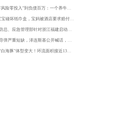
险零投入”到负债百万：一个养牛项目崩盘后，谁该为农户的贷款买单丨红星调查
坏纸巾盒，宝妈被酒店要求赔付924元！三亚一酒店回复：骨瓷定制！网友一查价格，吵翻了
总、应急管理部针对浙江福建启动防汛防台风四级应急响应
弹严重短缺，泽连斯基公开喊话，乌克兰失去导弹拦截能力？
白海豚”体型变大！环流面积接近13个浙江那么大