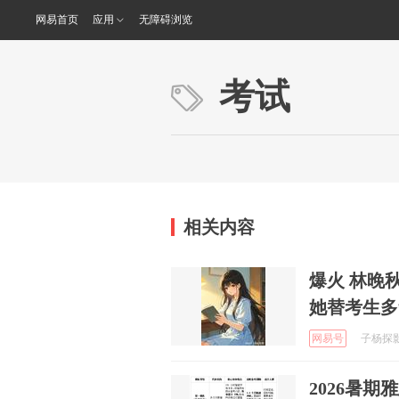
网易首页
应用
无障碍浏览
考试
相关内容
爆火 林晚
她替考生多
网易号
子杨探影 
2026暑期