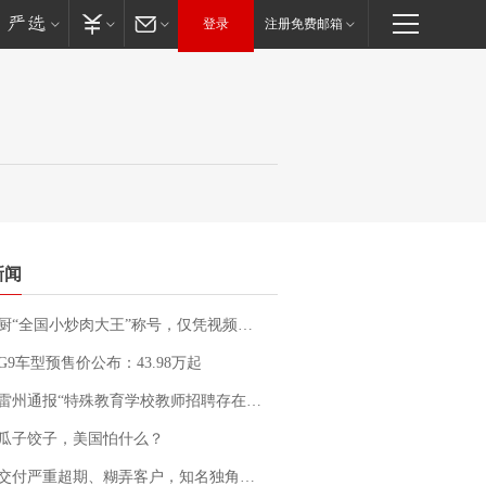
登录
注册免费邮箱
新闻
“全国小炒肉大王”称号，仅凭视频评出？中国烹饪协会回应
G9车型预售价公布：43.98万起
通报“特殊教育学校教师招聘存在违规行为”：已启动问责程序 副校长被停职
瓜子饺子，美国怕什么？
期、糊弄客户，知名独角兽车企创始人回应：都没证据，将依法采取措施，“本人长期与美国交管局保持沟通，对方表示肯定”