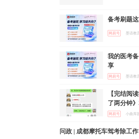
备考刷题这
网易号
墨语教言学
我的医考备
享
网易号
墨语教言学
【完结阅读
了两分钟》
网易号
小曲库团子
问政 | 成都摩托车驾考除