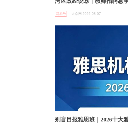
湾区政经说⑤｜教师招聘惹争
网易号
大众网 2026-08-07
别盲目报雅思班｜2026十