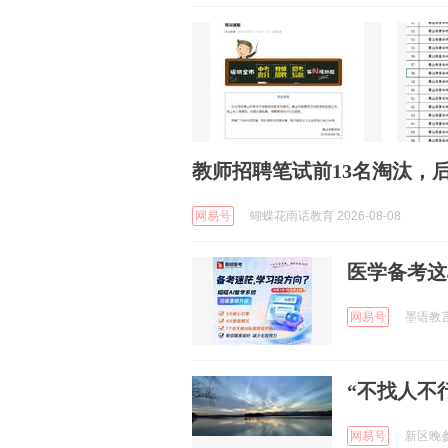
教师招聘笔试前13名淘汰，
网易号
蝴蝶花雨话教育 2026-08-08
医学备考这
网易号
墨语教言学
“不找人不
网易号
新区晚参 