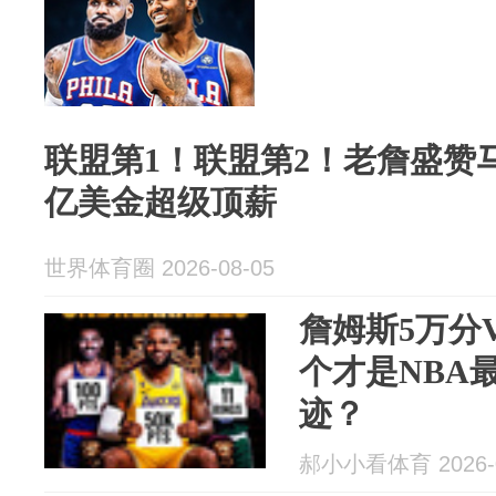
联盟第1！联盟第2！老詹盛赞马
亿美金超级顶薪
世界体育圈 2026-08-05
詹姆斯5万分V
个才是NBA
迹？
郝小小看体育 2026-0