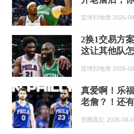
篮球扫地僧 2026-08
2换1交易方
这让其他队
篮球扫地僧 2026-08
真爱啊！乐福
老詹？！还
贵圈真乱 2026-08-0