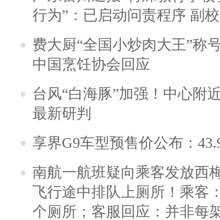
行为”：已启动问责程序 副
费大厨“全国小炒肉大王”称
中国烹饪协会回应
台风“白海豚”加强！中心附近
最新研判
享界G9车型预售价公布：43.
南航一航班疑向乘客发放西
飞行途中排队上厕所！乘客：
个厕所；客服回应：并非每