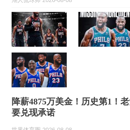
湖人侃球师 2026-08-08
降薪4875万美金！历史第1！
要兑现承诺
世界体育圈 2026-08-08