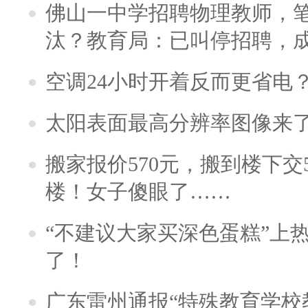
佛山一中学招聘物理教师，笔
汰？教育局：已叫停招聘，
空调24小时开着反而更省电
太阳表面最高分辨率图像来
搬家报价570元，搬到楼下交5
楼！女子傻眼了……
“不建议大家买深色蛋糕”上
了！
广东雷州通报“特殊教育学校