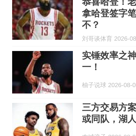
恭喜哈登！
拿哈登签字
不？
刘哥谈体育 2026-08
实锤效率之
一！
柚子说球 2026-08-0
三方交易方
或同队，湖