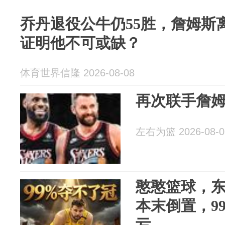
乔丹退役公牛仍55胜，詹姆斯
证明他不可或缺？
体育世界信隆 2026-08-08
再次联手詹
左右为篮 2026-08-0
憨憨篮球，东
本末倒置，9
亏