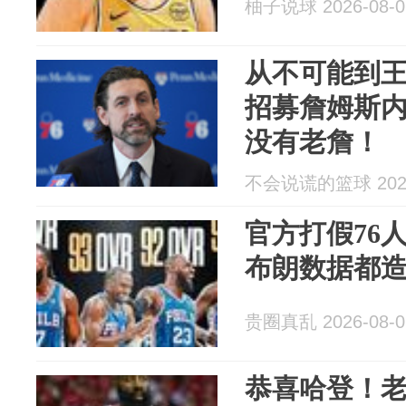
柚子说球 2026-08-0
从不可能到王
招募詹姆斯
没有老詹！
不会说谎的篮球 2026
官方打假76
布朗数据都
贵圈真乱 2026-08-0
恭喜哈登！老