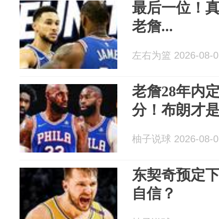
最后一位！
老詹...
左右为篮 2026-08-0
老詹28年内定
分！布朗才
柚子说球 2026-08-0
东契奇预定下
自信？