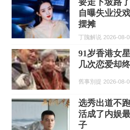
要走下坡路
自曝失业没
摆摊
丁隗解说 2026-08-0
91岁香港女
几次恋爱却
舊事別提 2026-08-0
选秀出道不
活成了内娱
子