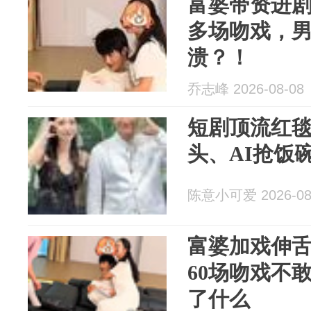
富婆带资进剧
多场吻戏，
溃？！
乔志峰 2026-08-08
短剧顶流红
头、AI抢饭
陈意小可爱 2026-08
富婆加戏伸
60场吻戏不
了什么