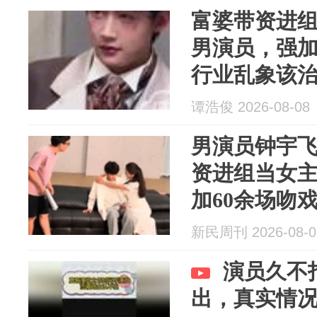
富婆带资进
男演员，强加
行业乱象该
谭浩俊 2026-08-08
男演员钟宇
资进组当女主
加60余场吻戏.
强忍
新民周刊 2026-08-0
演员久不
出，真实情