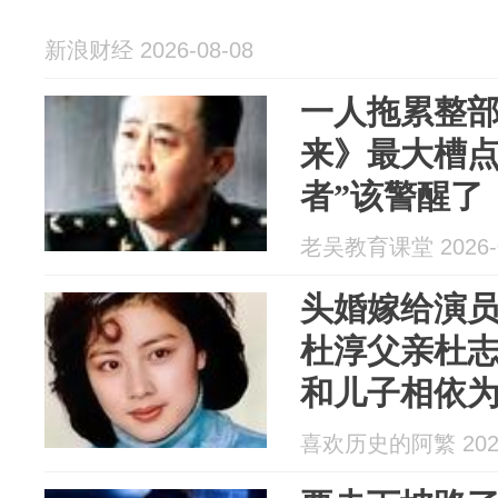
新浪财经 2026-08-08
一人拖累整
来》最大槽点
者”该警醒了
老吴教育课堂 2026-0
头婚嫁给演
杜淳父亲杜
和儿子相依
喜欢历史的阿繁 2026