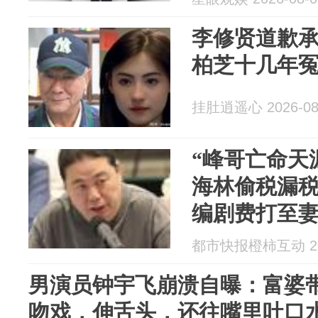
李修贤道歉
柏芝十几年
挂肚逍遥心 2026-08
“峰哥亡命天
海林偷税漏
编剧费打至
海林：某些
都市快报橙柿互动 202
题，不顾事
男演员钟宇飞崩溃自曝：富婆带
吻戏，伸舌头，还往嘴里吐口