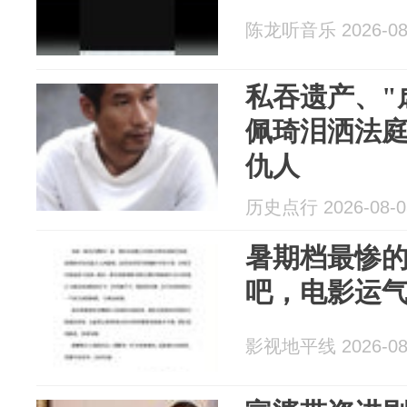
陈龙听音乐 2026-08
私吞遗产、"
佩琦泪洒法庭
仇人
历史点行 2026-08-0
暑期档最惨
吧，电影运
影视地平线 2026-08