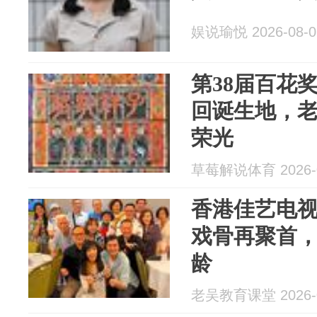
娱说瑜悦 2026-08-0
第38届百花
回诞生地，
荣光
草莓解说体育 2026-0
香港佳艺电视
戏骨再聚首
龄
老吴教育课堂 2026-0