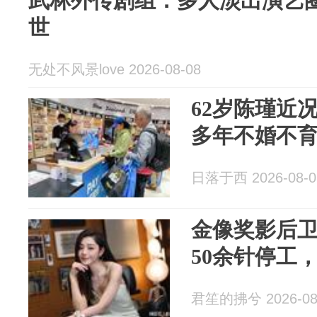
武林外传剧组：多人淡出演艺
世
无处不风景love 2026-08-08
62岁陈瑾近
多年不婚不
日落于西 2026-08-0
金像奖影后
50余针停工
君笙的拂兮 2026-08