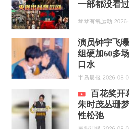
一部都没看
琴琴有氧运动 2026-0
演员钟宇飞
组硬加60多
口水
半岛晨报 2026-08-0
百花奖开
朱时茂丛珊
性松弛
星眼观娱 2026-08-0