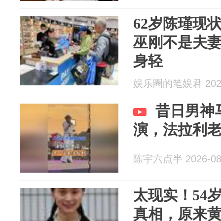
62岁陈瑾现
巫刚不是夫
身轻
娱乐圈的笔娱君 2026
昔日男神
演，法拉利
陈宇六点半 2026-08
太现实！54
真相，原来