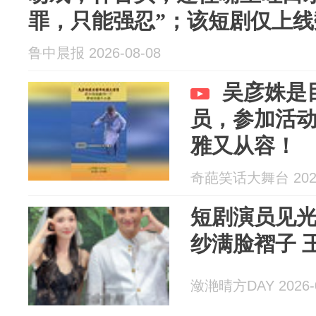
罪，只能强忍”；该短剧仅上
鲁中晨报 2026-08-08
吴彦姝是
员，参加活
雅又从容！
奇葩笑话大舞台 2026
短剧演员见
纱满脸褶子 
潋滟晴方DAY 2026-0