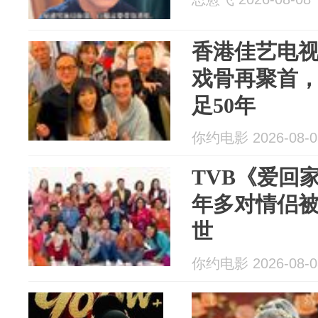
香港佳艺电视
戏骨再聚首
足50年
你约电影 2026-08-0
TVB《爱回
年多对情侣
世
你约电影 2026-08-0