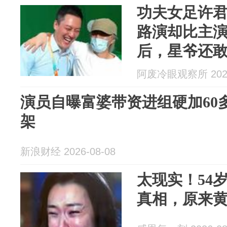
功夫女足许君
路演却比主
后，星爷还
阿废冷眼观察所 2026
演员自曝富婆带资进组硬加60
架
新浪财经 2026-08-08
太现实！54
真相，原来