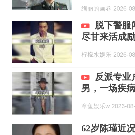
绚丽的画卷 2026-08
脱下警服
尽甘来活成
柠檬水娱乐 2026-08
反派专业
男，一场疾
章鱼娱乐w 2026-08-
62岁陈瑾近