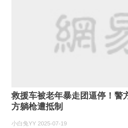
救援车被老年暴走团逼停！警
方躺枪遭抵制
小白兔YY 2025-07-19