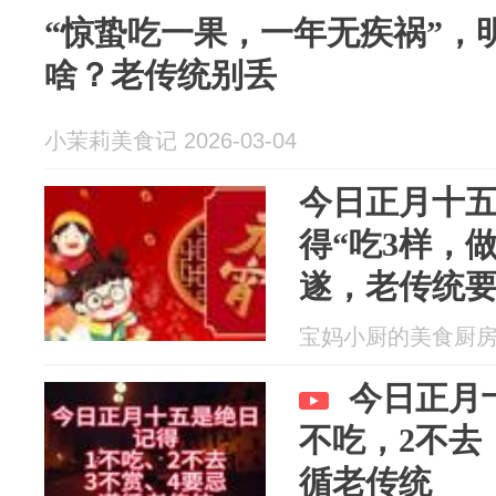
“惊蛰吃一果，一年无疾祸”，
啥？老传统别丢
小茉莉美食记 2026-03-04
今日正月十
得“吃3样，
遂，老传统
宝妈小厨的美食厨房 20
今日正月
不吃，2不去
循老传统