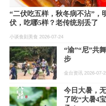
“二伏吃五样，秋冬病不沾”，
伏，吃哪5样？老传统别丢了
小谈食刻美食 2026-07-24
“渝”“尼”
步
金台资讯 2026-07-2
今日大暑，
了吃“大暑4