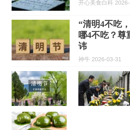
开心美食白科 2026-0
“清明4不吃
哪4不吃？尊
讳
神牛 2026-03-31