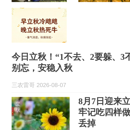
今日立秋！“1不去、2要躲、3
别忘，安稳入秋
三农雷哥 2026-08-07
8月7日迎来
牢记吃四样
丢掉