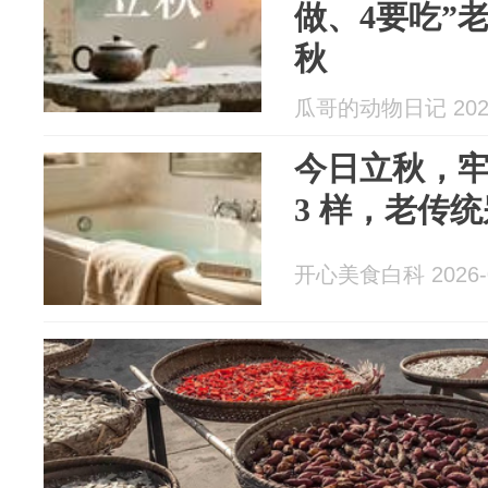
做、4要吃”
秋
瓜哥的动物日记 2026
今日立秋，牢记
3 样，老传
开心美食白科 2026-0