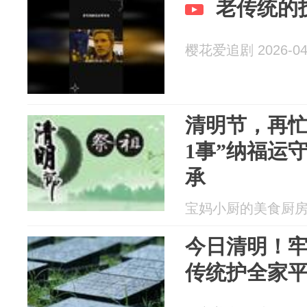
老传统的
樱花爱追剧 2026-04
清明节，再忙
1事”纳福运
承
宝妈小厨的美食厨房 20
今日清明！牢
传统护全家