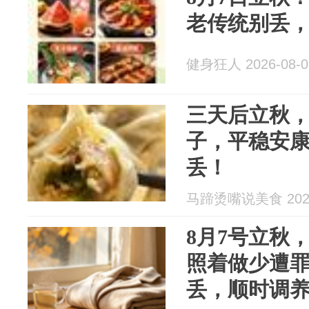
老传统别丢
健身狂人 2026-08-0
三天后立秋，
子，平稳安
丢！
马蹄烫嘴说美食 2026
8月7号立秋
照着做少遭
丢，顺时调