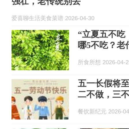
强壮，老传统别丢
爱喜聊生活美食菜谱 2026-04-30
“立夏五不吃
哪5不吃？老
所食所想 2026-04-2
五一长假将
二不做，三
餐饮新纪元 2026-04