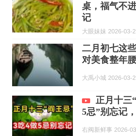
桌，福气不进
记
大眼妹妹 2026-03-2
二月初七这
对美食整年
大禹小城 2026-03-2
正月十三“
5忌”别忘记
右阀新鲜事 2026-03