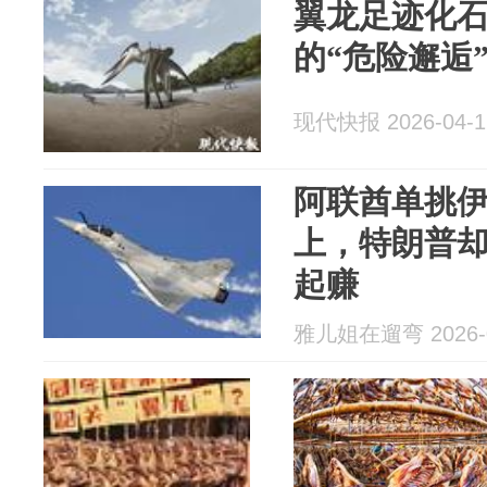
翼龙足迹化石
的“危险邂逅
现代快报 2026-04-1
阿联酋单挑
上，特朗普
起赚
雅儿姐在遛弯 2026-0