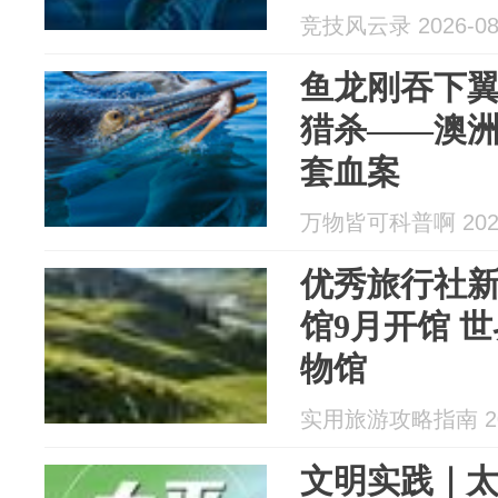
竞技风云录 2026-08
鱼龙刚吞下
猎杀——澳
套血案
万物皆可科普啊 2026
优秀旅行社
馆9月开馆 
物馆
实用旅游攻略指南 202
文明实践｜