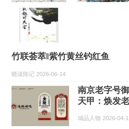
竹联荟萃‖紫竹黄丝钓红鱼
晓读陈记 2026-06-14
南京老字号御
天甲：焕发
城品人物 2026-04-1