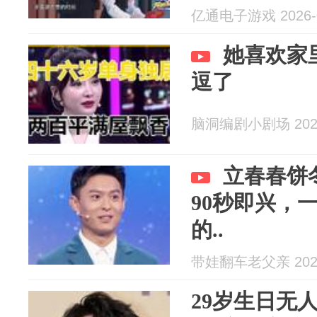
亿通电子游戏 2026-0
她喜欢家
逗了
脑洞编剧小剧场 2026
立春春饼
90秒即兴，
的..
带娃翻车老父亲 2026
29岁生日无