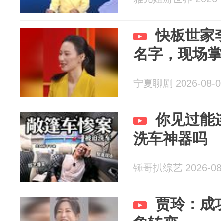
快板世家
名字，现场
宁夏聊剧 2026-08-0
你见过能
洗车神器吗
锤哥扒综艺 2026-08
贾玲：成