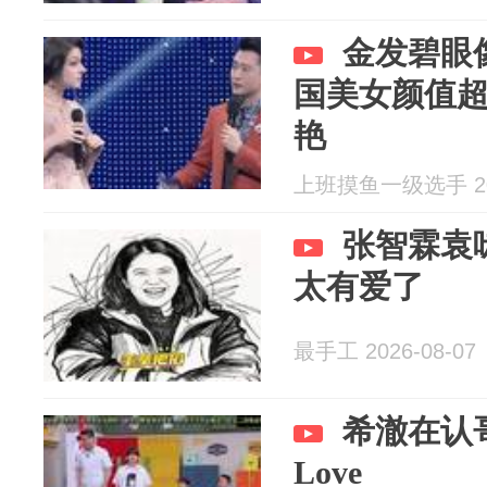
金发碧眼
国美女颜值
艳
上班摸鱼一级选手 202
张智霖袁
太有爱了
最手工 2026-08-07
希澈在认哥
Love