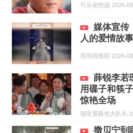
可乐谈情感 2026-08
媒体宣传
人的爱情故
周周很难哄 2026-08
薛锐李若
用碟子和筷
惊艳全场
寝室显眼包大队长 202
撒贝宁到