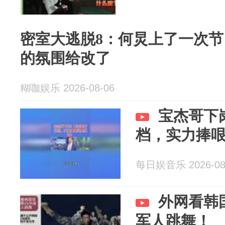
密室大逃脱8：何炅上了一次
的氛围给改了
糊咖娱乐 2026-08-06
宝杰哥下
档，实力捧
每日娱音乐 2026-08
外网看韩
军人跳舞！