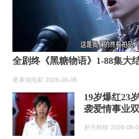
全剧终《黑糖物语》1-88集大
老表说电影 2026-08-06
19岁爆红2
袭爱情事业
岁月轻纱 2026-08-0