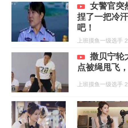
女警官突
捏了一把冷
吧！
上班摸鱼一级选手 202
撒贝宁轮
点被绳甩飞
上班摸鱼一级选手 202