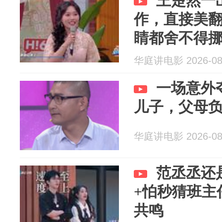
王楚然一
作，直接美
睛都舍不得
华庭讲电影 2026-08
一场意外
儿子，父母
华庭讲电影 2026-08
范丞丞还
+怕秒猜班主
共鸣