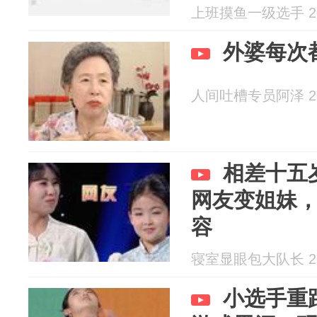
上班摸鱼一级选手 202
外婆每次
人间吐槽专员阿泽 202
相差十五
网友变姐妹
容
寝室显眼包大队长 202
小选手重