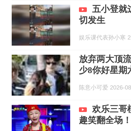
五小登就
切发生
娱乐课代表孙小寒 202
放弃两大顶
少8你好星期
陈意小可爱 2026-08
欢乐三哥
趣笑翻全场