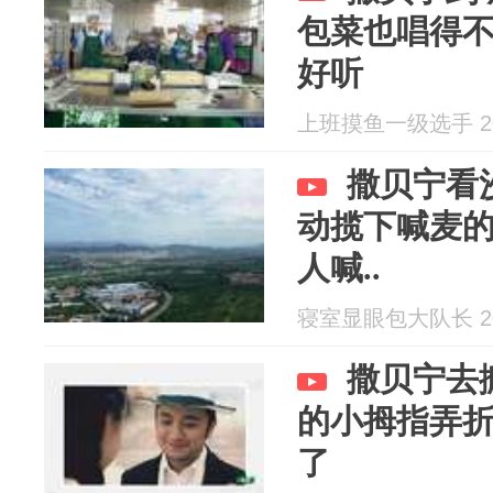
包菜也唱得
好听
上班摸鱼一级选手 202
撒贝宁看
动揽下喊麦
人喊..
寝室显眼包大队长 202
撒贝宁去
的小拇指弄
了