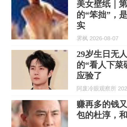
美女壁纸｜第4
的“笨拙”，
实
霁枫 2026-08-07
29岁生日无
的“看人下菜
应验了
阿废冷眼观察所 2026
赚再多的钱又
包的杜淳，