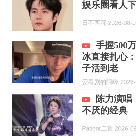
娱乐圈看人
日不西沉 2026-08-0
手握50
冰直接扎心：
子活到老
爱看剧的阿峰 2026-0
陈力演唱
不厌的经典
Patient二音 2026-0