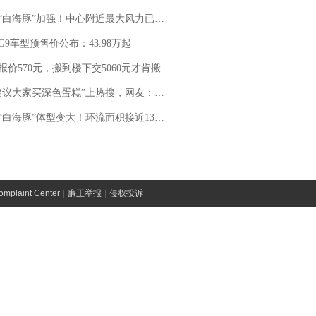
白海豚”加强！中心附近最大风力已达15级 最新研判
G9车型预售价公布：43.98万起
价570元，搬到楼下交5060元才肯搬上楼！女子傻眼了……
建议大家买深色蛋糕”上热搜，网友：天塌了！
白海豚”体型变大！环流面积接近13个浙江那么大
laint Center
|
廉正举报
|
侵权投诉