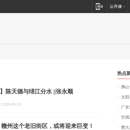
热点
佛山一中学
】陈天德与绵江分水 ||张永顺
太阳
2026-06-23
广东雷州
空调
亿！赣州这个老旧街区，或将迎来巨变！
费大厨