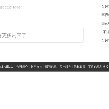
台风“
 2025-10-09
享界
搬家报
“不
有更多内容了
台风“
t NetEase
|
公司简介
|
联系方法
|
招聘信息
|
客户服务
|
隐私政策
|
不良信息举报 Comp