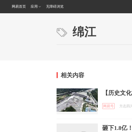
网易首页
应用
无障碍浏览
绵江
相关内容
【历史文化
网易号
方志四川 
砸下1.8