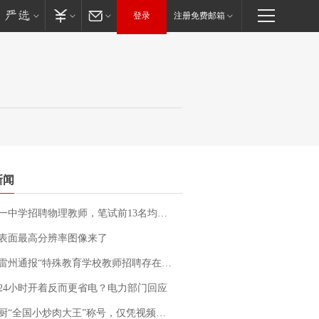
登录
注册免费邮箱
新闻
招聘物理教师，笔试前13名均遭淘汰？教育局：已叫停招聘，成立调查组全面核查
表面最高分辨率图像来了
通报“特殊教育学校教师招聘存在违规行为”：已启动问责程序 副校长被停职
24小时开着反而更省电？电力部门回应
“全国小炒肉大王”称号，仅凭视频评出？中国烹饪协会回应