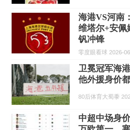
海港VS河南
维塔尔+安佩
钒冲锋
零度眼看球 2026-06
卫冕冠军海港
他外援身价
80后体育大蜀黍 2026
中超中场身价T
万欧第一，塞