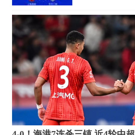
4-0！海港7连杀三镇 近4轮中