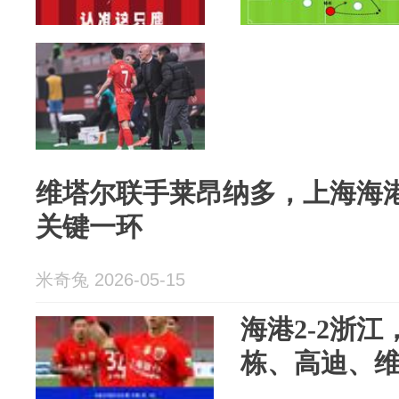
维塔尔联手莱昂纳多，上海海
关键一环
米奇兔 2026-05-15
海港2-2浙
栋、高迪、