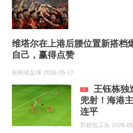
维塔尔在上港后腰位置新搭档
自己，赢得点赞
振刚说足球 2026-05-17
王钰栋独
兜射！海港主
连平
郭錉包工头 2026-05