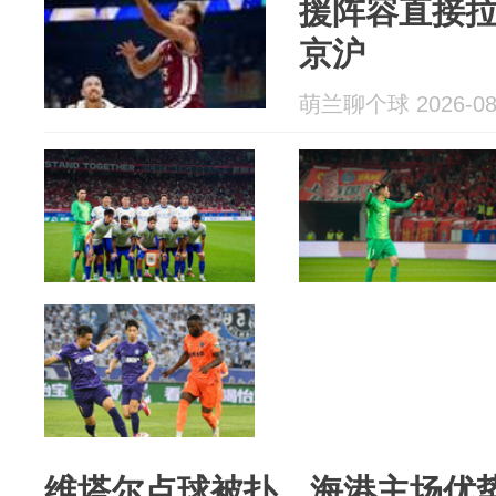
援阵容直接
京沪
萌兰聊个球 2026-08
维塔尔点球被扑，海港主场优