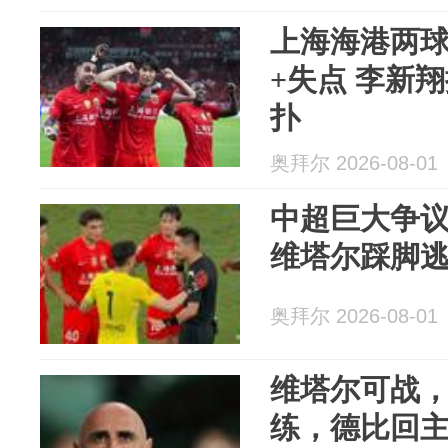
上海海港两
+失点 李新
扑
奥拜尔 2026-08-01
中超巨大争
维塔尔踩脚
奥拜尔 2026-08-01
维塔尔可战
练，德比回主