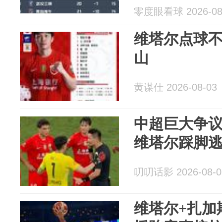
零度眼看球 2026-08
维塔尔点球不
山
黄谋仕 2026-08-03
中超巨大争
维塔尔踩脚
叨叨话影 2026-08-0
维塔尔+扎加