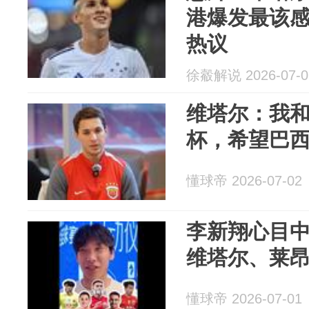
港爆发最该
热议
徐觳解说 2026-07-0
维塔尔：我
杯，希望巴
懂球帝 2026-07-02
李新翔心目
维塔尔、莱
懂球帝 2026-07-01