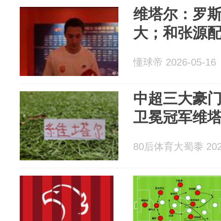
维塔尔：罗
大；和张源
懂球帝 2026-05-16
中超三大豪
卫冕冠军维塔
80后体育大蜀黍 2026