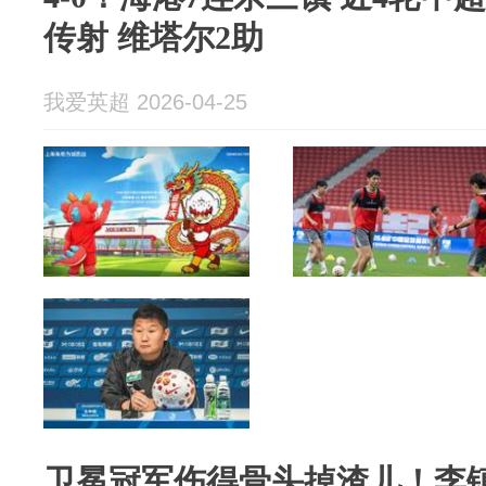
传射 维塔尔2助
我爱英超 2026-04-25
卫冕冠军伤得骨头掉渣儿！李