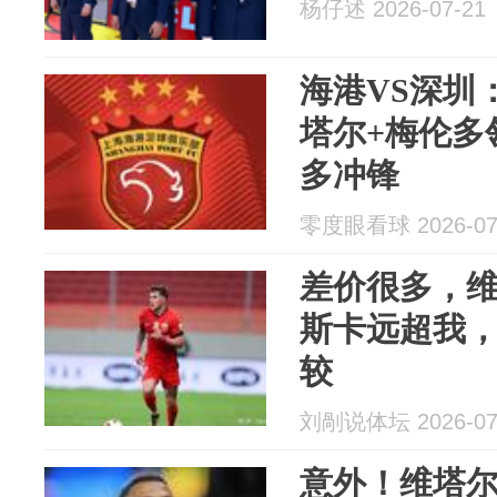
杨仔述 2026-07-21
海港VS深圳
塔尔+梅伦多
多冲锋
零度眼看球 2026-07
差价很多，
斯卡远超我
较
刘剮说体坛 2026-07
意外！维塔