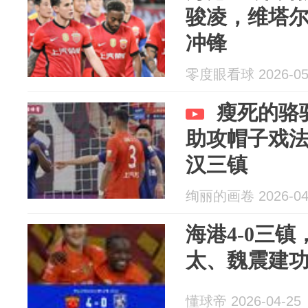
骏凌，维塔
冲锋
零度眼看球 2026-05
瘦死的骆
助攻帽子戏法
汉三镇
绚丽的画卷 2026-04
海港4-0三
太、魏震建
懂球帝 2026-04-25