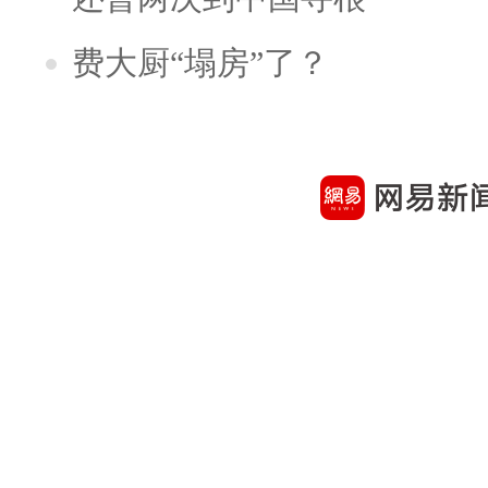
费大厨“塌房”了？