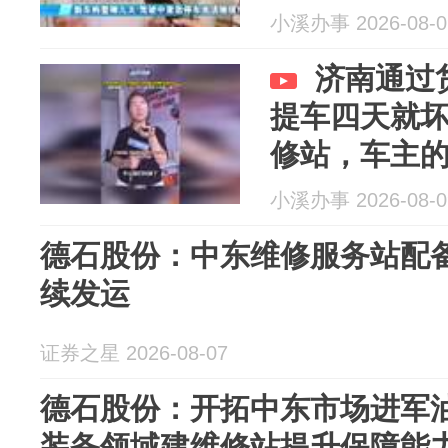
小溪办事 2026-08-0
济南通过
提车四天就
修站，车主
担？
小溪办事 2026-08-0
德石股份：中东维修服务站配
续发运
证券之星 2026-08-07
德石股份：开拓中东市场进军
装备领域建维修站提升保障能