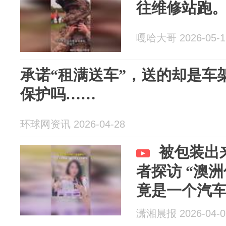
往维修站跑
嘎哈大哥 2026-05-1
承诺“租满送车”，送的却是车
保护吗……
环球网资讯 2026-04-28
被包装出
者探访 “澳
竟是一个汽
潇湘晨报 2026-04-0