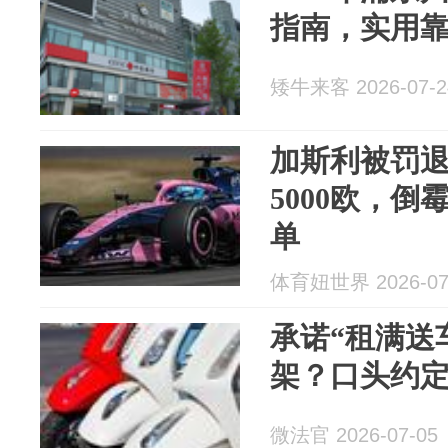
指南，实用
矮牛来客 2026-07-2
加斯利被罚退
5000欧，
单
体育妞世界 2026-07
承诺“租满送
架？口头约
微法官 2026-07-05