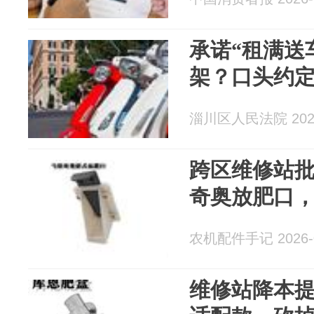
承诺“租满送
架？口头约
淄川区人民法院 2026
跨区维修站
奇奥放肥口
农机配件手记 2026-0
维修站降本