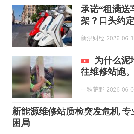
承诺“租满送
架？口头约
新浪财经 2026-06-1
为什么泥
往维修站跑
一秋荒野 2026-06-0
新能源维修站质检突发危机 专
困局